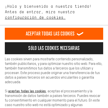
Estamos interesados en lo que buscas y necesitas en nuestra
Idioma"
¡Hola y bienvenido a nuestra tienda!
tienda. Con las cookies de rendimiento, puedes influir en la mejora
de nuestro sitio web y nuestra oferta de la tienda con tu
Antes de entrar, mira nuestra
ES
EN
DE
FR
comportamiento de compra.
español
english
Deutsch
français
configuración de cookies.
Más confort
Haga que su experiencia de compra sea más cómoda. Con las
RESCINDIR EL CONTRATO
Comunidad de Aquisgrán
Programa de afiliados
Aceptar todas las cookies
cookies de comodidad, creamos enlaces a plataformas de redes
sociales. Esto nos permite proporcionarle más contenido e
Aviso Legal
Protección de datos
Condiciones Generales
información útiles. Además, tiene la opción de utilizar servicios
Sólo las cookies necesarias
adicionales que le ayudarán a encontrar los productos adecuados.
Plataforma de reportes
Reciclaje de baterias
Por ejemplo, ofrecemos una función de chat para responder a las
preguntas de forma rápida y sencilla.
Configuración de las cookies
Ajusta el contraste
Las cookies sirven para mostrarte contenido personalizado,
también publicitarios, y para optimizar nuestro sitio web. Para ello,
Básica
Todos los precios indicados son en euros e sin MwSt, más
también transmitimos tus datos a terceros que los utilizan y
Las cookies básicas aseguran que puedas usar nuestro sitio web.
procesan. Este proceso puede originar una transferencia de tus
gastos de envío
Estados Unidos
a
.
datos a países terceros sin acuerdos vinculantes o garantía
adecuada.
aceptas todas las cookies
Si
, aceptas el procesamiento y la
transmisión de datos también a países terceros. Puedes revocar
tu consentimiento en cualquier momento para el futuro. En este
caso nuestro sitio web no está optimizado y algunas