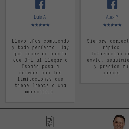
Luis A.
Alex P.
Valoración media: 5 de 5
Valoración media: 
Llevo años comprando
Siempre correc
y todo perfecto. Hay
rápido.
que tener en cuenta
Información d
que DHL al llegar a
envío, seguimi
España pasa a
y precios mu
correos con las
buenos.
limitaciones que
tiene frente a una
mensajería.