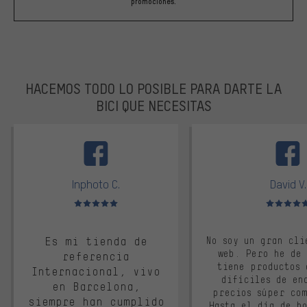
promociones.
HACEMOS TODO LO POSIBLE PARA DARTE LA
BICI QUE NECESITAS
facebook
Inphoto C.
David V.
Valoración media: 5 de 5
Valoración m
Es mi tienda de
No soy un gran cli
web. Pero he de
referencia
tiene productos 
Internacional, vivo
difíciles de en
en Barcelona,
precios súper co
siempre han cumplido
Hasta el día de ho