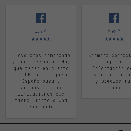
facebook
Luis A.
Alex P.
Valoración media: 5 de 5
Valoración media: 
Llevo años comprando
Siempre correc
y todo perfecto. Hay
rápido.
que tener en cuenta
Información d
que DHL al llegar a
envío, seguimi
España pasa a
y precios mu
correos con las
buenos.
limitaciones que
tiene frente a una
mensajería.