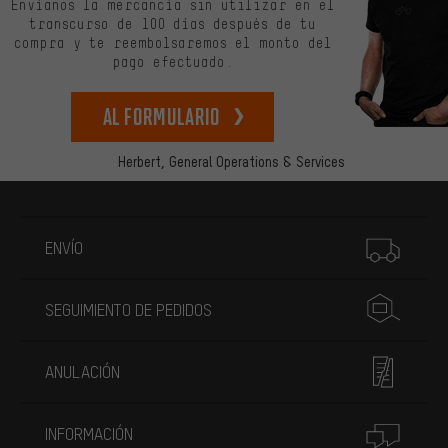
Envíanos la mercancía sin utilizar en el
transcurso de 100 días después de tu
compra y te reembolsaremos el monto del
pago efectuado.
Al formulario
Herbert,
General Operations & Services
Más información
ENVÍO
SEGUIMIENTO DE PEDIDOS
ANULACIÓN
INFORMACIÓN