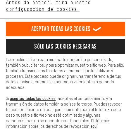
de nuestro sitio web y nuestra oferta de la tienda con tu
Antes de entrar, mira nuestra
ES
EN
DE
FR
comportamiento de compra.
español
english
Deutsch
français
configuración de cookies.
Más confort
Haga que su experiencia de compra sea más cómoda. Con las
RESCINDIR EL CONTRATO
Comunidad de Aquisgrán
Programa de afiliados
Aceptar todas las cookies
cookies de comodidad, creamos enlaces a plataformas de redes
sociales. Esto nos permite proporcionarle más contenido e
Aviso Legal
Protección de datos
Condiciones Generales
información útiles. Además, tiene la opción de utilizar servicios
Sólo las cookies necesarias
adicionales que le ayudarán a encontrar los productos adecuados.
Plataforma de reportes
Reciclaje de baterias
Por ejemplo, ofrecemos una función de chat para responder a las
preguntas de forma rápida y sencilla.
Configuración de las cookies
Ajusta el contraste
Las cookies sirven para mostrarte contenido personalizado,
también publicitarios, y para optimizar nuestro sitio web. Para ello,
Básica
Todos los precios indicados son en euros e sin MwSt, más
también transmitimos tus datos a terceros que los utilizan y
Las cookies básicas aseguran que puedas usar nuestro sitio web.
procesan. Este proceso puede originar una transferencia de tus
gastos de envío
Estados Unidos
a
.
datos a países terceros sin acuerdos vinculantes o garantía
adecuada.
aceptas todas las cookies
Si
, aceptas el procesamiento y la
transmisión de datos también a países terceros. Puedes revocar
tu consentimiento en cualquier momento para el futuro. En este
caso nuestro sitio web no está optimizado y algunas
características no se encontrarán disponibles. Obtén más
aquí
información sobre los derechos de revocación
.