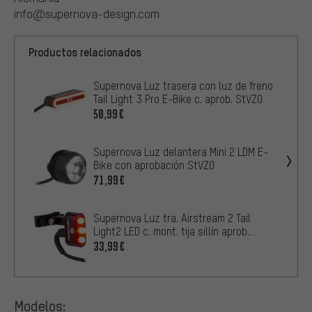
info@supernova-design.com
Productos relacionados
Supernova Luz trasera con luz de freno
Tail Light 3 Pro E-Bike c. aprob. StVZO
50,99€
Supernova Luz delantera Mini 2 LDM E-
Bike con aprobación StVZO
71,99€
Supernova Luz tra. Airstream 2 Tail
Light2 LED c. mont. tija sillín aprob.
StVZO
33,99€
Modelos: