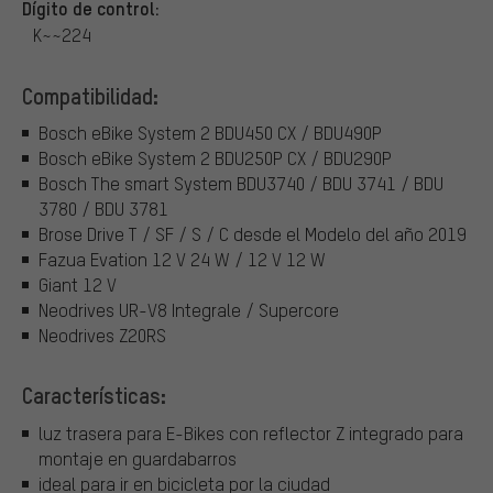
Dígito de control:
K~~224
Compatibilidad:
Bosch eBike System 2 BDU450 CX / BDU490P
Bosch eBike System 2 BDU250P CX / BDU290P
Bosch The smart System BDU3740 / BDU 3741 / BDU
3780 / BDU 3781
Brose Drive T / SF / S / C desde el Modelo del año 2019
Fazua Evation 12 V 24 W / 12 V 12 W
Giant 12 V
Neodrives UR-V8 Integrale / Supercore
Neodrives Z20RS
Características:
luz trasera para E-Bikes con reflector Z integrado para
montaje en guardabarros
ideal para ir en bicicleta por la ciudad