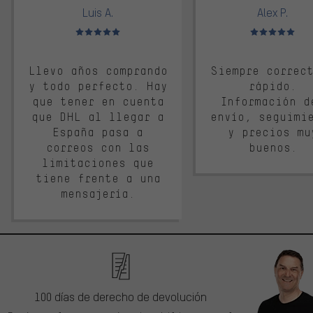
Luis A.
Alex P.
Valoración media: 5 de 5
Valoración media: 
Llevo años comprando
Siempre correc
y todo perfecto. Hay
rápido.
que tener en cuenta
Información d
que DHL al llegar a
envío, seguimi
España pasa a
y precios mu
correos con las
buenos.
limitaciones que
tiene frente a una
mensajería.
100 días de derecho de devolución