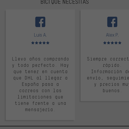
BICI QUE NECESITAS
facebook
Luis A.
Alex P.
Valoración media: 5 de 5
Valoración media: 
Llevo años comprando
Siempre correc
y todo perfecto. Hay
rápido.
que tener en cuenta
Información d
que DHL al llegar a
envío, seguimi
España pasa a
y precios mu
correos con las
buenos.
limitaciones que
tiene frente a una
mensajería.