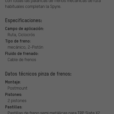
con todas las palancas de frenos mecánicas de ruta
habituales completan la Spyre.
Especificaciones:
Campo de aplicación:
Ruta, Ciclocrós
Tipo de freno:
mecánico, 2-Pistón
Fluido de frenado:
Cable de frenos
Datos técnicos pinza de frenos:
Montaje:
Postmount
Pistones:
2 pistones
Pastillas:
Pastillas de freno semi metálicas para TRP Slate X2,