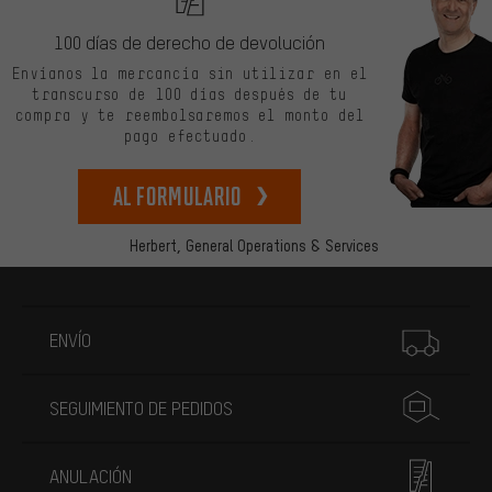
100 días de derecho de devolución
Envíanos la mercancía sin utilizar en el
transcurso de 100 días después de tu
compra y te reembolsaremos el monto del
pago efectuado.
Al formulario
Herbert,
General Operations & Services
Más información
ENVÍO
SEGUIMIENTO DE PEDIDOS
ANULACIÓN