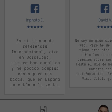
facebook
Inphoto C.
David V.
Valoración media: 5 de 5
Valoración m
Es mi tienda de
No soy un gran cli
web. Pero he de
referencia
tiene productos 
Internacional, vivo
difíciles de en
en Barcelona,
precios súper co
siempre han cumplido
Hasta el día de ho
y he podido comprar
compras han
cosas para mis
satisfactorios. G
Visca Cataluny
bicis, que en España
no están a la venta.