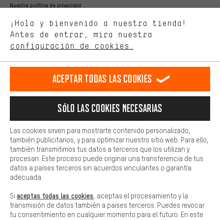
Mejor rendimiento
Nuestra política de privacidad
Estamos interesados en lo que buscas y necesitas en nuestra
Idioma"
¡Hola y bienvenido a nuestra tienda!
tienda. Con las cookies de rendimiento, puedes influir en la mejora
de nuestro sitio web y nuestra oferta de la tienda con tu
Antes de entrar, mira nuestra
ES
EN
DE
FR
comportamiento de compra.
español
english
Deutsch
français
configuración de cookies.
Más confort
Haga que su experiencia de compra sea más cómoda. Con las
RESCINDIR EL CONTRATO
Comunidad de Aquisgrán
Programa de afiliados
Aceptar todas las cookies
cookies de comodidad, creamos enlaces a plataformas de redes
sociales. Esto nos permite proporcionarle más contenido e
Aviso Legal
Protección de datos
Condiciones Generales
información útiles. Además, tiene la opción de utilizar servicios
Sólo las cookies necesarias
adicionales que le ayudarán a encontrar los productos adecuados.
Plataforma de reportes
Reciclaje de baterias
Por ejemplo, ofrecemos una función de chat para responder a las
preguntas de forma rápida y sencilla.
Configuración de las cookies
Ajusta el contraste
Las cookies sirven para mostrarte contenido personalizado,
también publicitarios, y para optimizar nuestro sitio web. Para ello,
Básica
Todos los precios indicados son en euros e sin MwSt, más
también transmitimos tus datos a terceros que los utilizan y
Las cookies básicas aseguran que puedas usar nuestro sitio web.
procesan. Este proceso puede originar una transferencia de tus
gastos de envío
Estados Unidos
a
.
datos a países terceros sin acuerdos vinculantes o garantía
adecuada.
aceptas todas las cookies
Si
, aceptas el procesamiento y la
transmisión de datos también a países terceros. Puedes revocar
tu consentimiento en cualquier momento para el futuro. En este