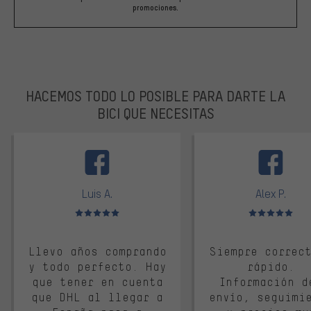
promociones.
HACEMOS TODO LO POSIBLE PARA DARTE LA
BICI QUE NECESITAS
facebook
Luis A.
Alex P.
Valoración media: 5 de 5
Valoración media: 
Llevo años comprando
Siempre correc
y todo perfecto. Hay
rápido.
que tener en cuenta
Información d
que DHL al llegar a
envío, seguimi