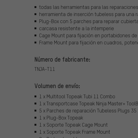
todas las herramientas para las reparacione
herramienta de inserción tubeless para una r
Plug-Box con 5 parches para reparar cubiert
carcasa resistente a la intemperie
Cage Mount para fijación en portabidones de 
Frame Mount para fijación en cuadros, potenci
Número de fabricante:
TNJA-T11
Volumen de envío:
1 x Multitool Topeak Tubi 11 Combo
1 x Transportcase Topeak Ninja Master+ Tool
5 x Parches de reparación Tubeless Plugs 35
1 x Plug-Box Topeak
1 x Soporte Topeak Cage Mount
1 x Soporte Topeak Frame Mount