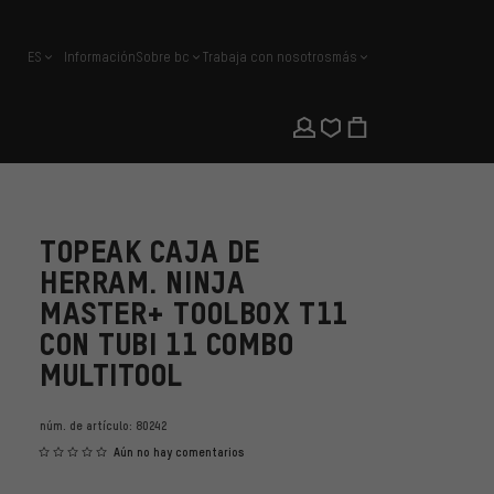
ES
Información
Sobre bc
Trabaja con nosotros
más
español
TOPEAK CAJA DE
HERRAM. NINJA
MASTER+ TOOLBOX T11
CON TUBI 11 COMBO
MULTITOOL
núm. de artículo:
80242
Aún no hay comentarios