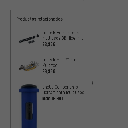
Productos relacionados
Topeak Herramienta
crank
multiusos BB Hide 'n
Herram
Tool Multitool
M20 Mu
28,99€
25,99
Topeak Mini 20 Pro
Lezyn
Multitool
Multiu
20,99€
38,99
OneUp Components
Topea
Herramienta multiusos
multiu
EDC Lite Multitool
Multit
16,99€
36,99
DESDE