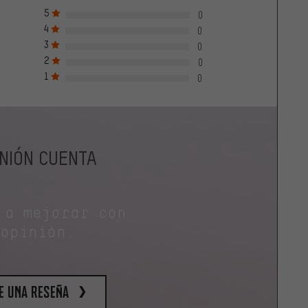
5
0
4
0
3
0
2
0
1
0
INIÓN CUENTA
 a mejorar con
 opinión.
e una reseña