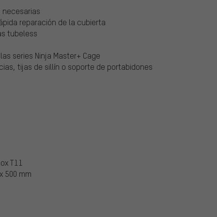
s necesarias
ápida reparación de la cubierta
as tubeless
las series Ninja Master+ Cage
as, tijas de sillín o soporte de portabidones
Box T11
 x 500 mm