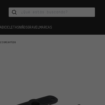
A
BICICLETAS
NIÑOS
GRAVEL
MARCAS
erramientas