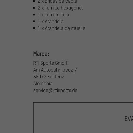
2 x Bridas de cable
2 x Tornillo hexagonal
1 x Tornillo Torx
1 x Arandela
1 x Arandela de muelle
Marca:
RTI Sports GmbH
Am Autobahnkreuz 7
55072 Koblenz
Alemania
service@rtisports.de
EV