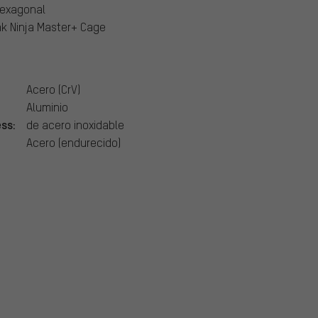
 hexagonal
k Ninja Master+ Cage
Acero (CrV)
Aluminio
ess:
de acero inoxidable
Acero (endurecido)