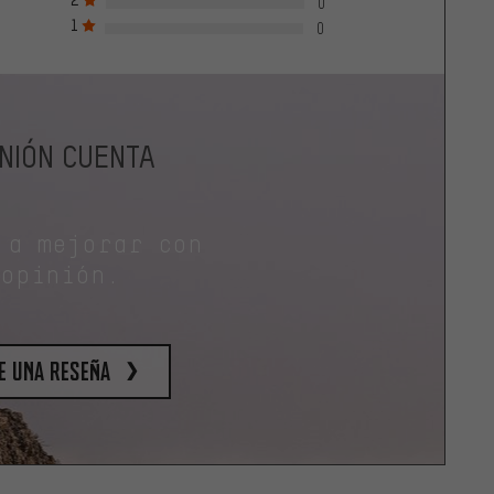
0
1
0
INIÓN CUENTA
 a mejorar con
 opinión.
e una reseña