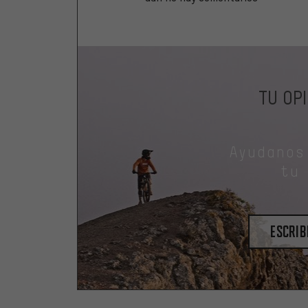
TU OP
Ayudanos
tu
escrib