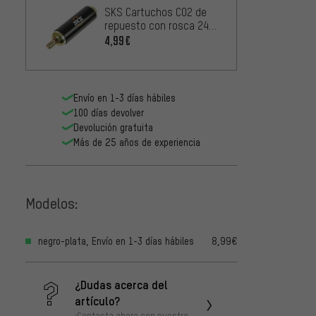
SKS Cartuchos CO2 de
repuesto con rosca 24
Birzm
g - 1 piezas
4,99€
de rep
16 g -
6,99€
Envío en 1-3 días hábiles
100 días devolver
Devolución gratuita
Más de 25 años de experiencia
Modelos:
negro-plata, Envío en 1-3 días hábiles
8,99€
¿Dudas acerca del
artículo?
¡Contacta ahora con nuestro