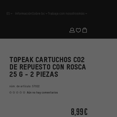
ES
Información
Sobre bc
Trabaja con nosotros
más
español
TOPEAK CARTUCHOS CO2
DE REPUESTO CON ROSCA
25 G - 2 PIEZAS
núm. de artículo:
57022
Aún no hay comentarios
8,99€