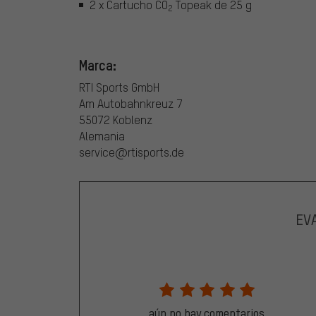
2 x Cartucho CO
Topeak de 25 g
2
Marca:
RTI Sports GmbH
Am Autobahnkreuz 7
55072 Koblenz
Alemania
service@rtisports.de
EV
aún no hay comentarios