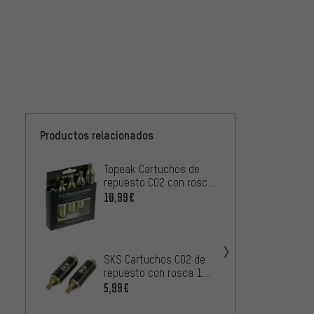
Productos relacionados
Topeak Cartuchos de
Lezyn
repuesto CO2 con rosca
repues
Set de 5
rosca 
10,99€
19,99
SKS Cartuchos CO2 de
repuesto con rosca 16
PRO C
g - 2 piezas
5,99€
repue
g - 2 
10,99