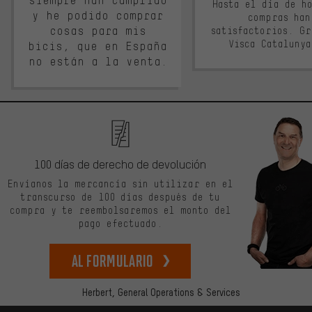
siempre han cumplido
Hasta el día de ho
y he podido comprar
compras han
cosas para mis
satisfactorios. G
Visca Cataluny
bicis, que en España
no están a la venta.
100 días de derecho de devolución
Envíanos la mercancía sin utilizar en el
transcurso de 100 días después de tu
compra y te reembolsaremos el monto del
pago efectuado.
Al formulario
Herbert,
General Operations & Services