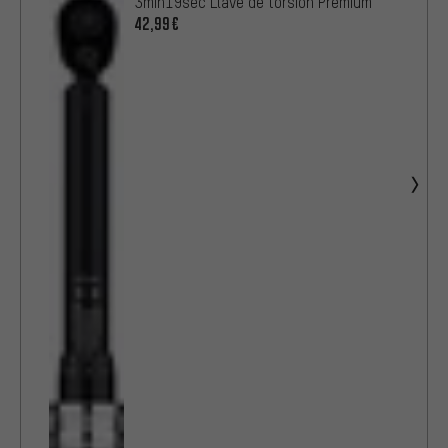
3min19sec Llave de torsión Premium
42,99€