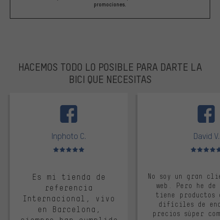
promociones.
HACEMOS TODO LO POSIBLE PARA DARTE LA
BICI QUE NECESITAS
facebook
Inphoto C.
David V.
Valoración media: 5 de 5
Valoración m
Es mi tienda de
No soy un gran cli
web. Pero he de
referencia
tiene productos 
Internacional, vivo
difíciles de en
en Barcelona,
precios súper co