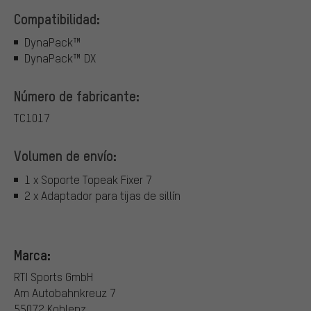
Compatibilidad:
DynaPack™
DynaPack™ DX
Número de fabricante:
TC1017
Volumen de envío:
1 x Soporte Topeak Fixer 7
2 x Adaptador para tijas de sillín
Marca:
RTI Sports GmbH
Am Autobahnkreuz 7
55072 Koblenz