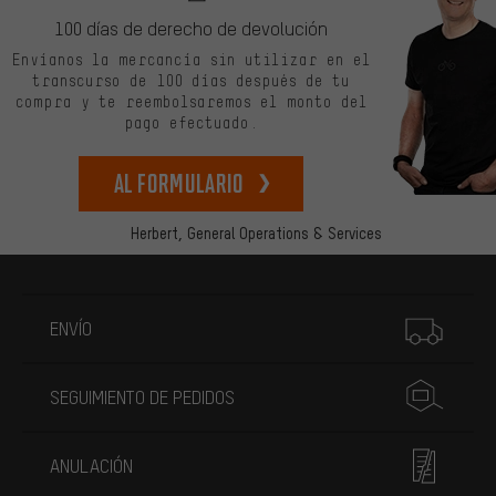
100 días de derecho de devolución
Envíanos la mercancía sin utilizar en el
transcurso de 100 días después de tu
compra y te reembolsaremos el monto del
pago efectuado.
Al formulario
Herbert,
General Operations & Services
Más información
ENVÍO
SEGUIMIENTO DE PEDIDOS
ANULACIÓN