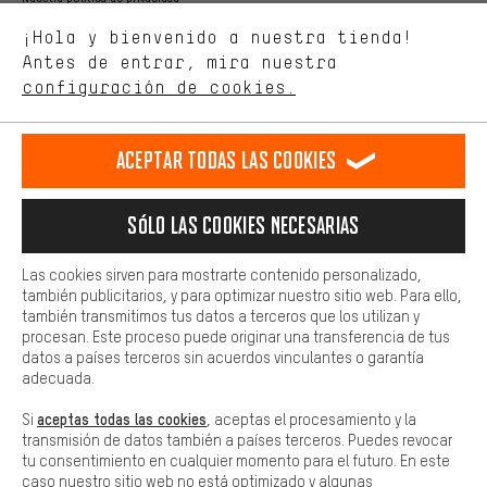
Estamos interesados en lo que buscas y necesitas en nuestra
Idioma"
¡Hola y bienvenido a nuestra tienda!
tienda. Con las cookies de rendimiento, puedes influir en la mejora
de nuestro sitio web y nuestra oferta de la tienda con tu
Antes de entrar, mira nuestra
ES
EN
DE
FR
comportamiento de compra.
español
english
Deutsch
français
configuración de cookies.
Más confort
Haga que su experiencia de compra sea más cómoda. Con las
RESCINDIR EL CONTRATO
Comunidad de Aquisgrán
Programa de afiliados
Aceptar todas las cookies
cookies de comodidad, creamos enlaces a plataformas de redes
sociales. Esto nos permite proporcionarle más contenido e
Aviso Legal
Protección de datos
Condiciones Generales
información útiles. Además, tiene la opción de utilizar servicios
Sólo las cookies necesarias
adicionales que le ayudarán a encontrar los productos adecuados.
Plataforma de reportes
Reciclaje de baterias
Por ejemplo, ofrecemos una función de chat para responder a las
preguntas de forma rápida y sencilla.
Configuración de las cookies
Ajusta el contraste
Las cookies sirven para mostrarte contenido personalizado,
también publicitarios, y para optimizar nuestro sitio web. Para ello,
Básica
Todos los precios indicados son en euros e sin MwSt, más
también transmitimos tus datos a terceros que los utilizan y
Las cookies básicas aseguran que puedas usar nuestro sitio web.
procesan. Este proceso puede originar una transferencia de tus
gastos de envío
Estados Unidos
a
.
datos a países terceros sin acuerdos vinculantes o garantía
adecuada.
aceptas todas las cookies
Si
, aceptas el procesamiento y la
transmisión de datos también a países terceros. Puedes revocar
tu consentimiento en cualquier momento para el futuro. En este
caso nuestro sitio web no está optimizado y algunas