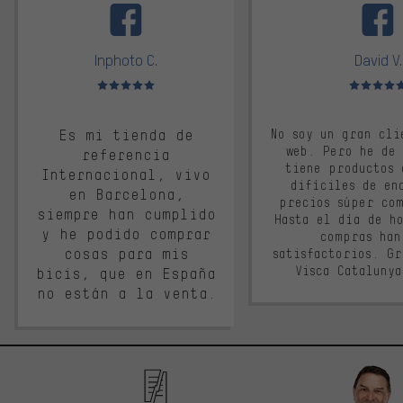
Inphoto C.
David V.
Valoración media: 5 de 5
Valoración m
Es mi tienda de
No soy un gran cli
web. Pero he de
referencia
tiene productos 
Internacional, vivo
difíciles de en
en Barcelona,
precios súper co
siempre han cumplido
Hasta el día de ho
y he podido comprar
compras han
cosas para mis
satisfactorios. G
Visca Cataluny
bicis, que en España
no están a la venta.