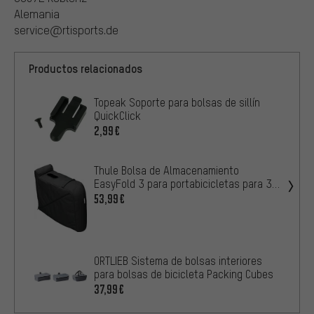
Alemania
service@rtisports.de
Productos relacionados
Topeak Soporte para bolsas de sillín
QuickClick
2,99€
Thule Bolsa de Almacenamiento
EasyFold 3 para portabicicletas para 3
bicicle
53,99€
ORTLIEB Sistema de bolsas interiores
para bolsas de bicicleta Packing Cubes
37,99€