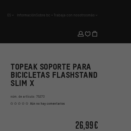
ES
Información
Sobre bc
Trabaja con nosotros
más
español
TOPEAK SOPORTE PARA
BICICLETAS FLASHSTAND
SLIM X
núm. de artículo:
75273
Aún no hay comentarios
26,99€