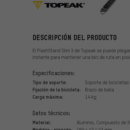
Topeak
DESCRIPCIÓN DEL PRODUCTO
El FlashStand Slim X de Topeak se puede plegar 
instante para mantener una bici de ruta en posic
Especificaciones:
Tipo de soporte:
Soporte de bicicletas
Fijación de la bicicleta:
Brazo de biela
Carga máxima:
14 kg
Datos técnicos:
Material:
Aluminio, Compuesto de fi
Medidas - plegada:
160 x 47 x 23 mm