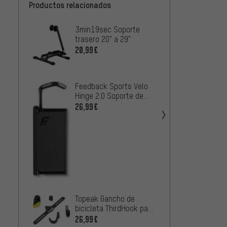
Productos relacionados
3min19sec Soporte
Stash
trasero 20" a 29"
Soport
bicicl
20,99€
949,0
Stash
Feedback Sports Velo
SpaceR
Hinge 2.0 Soporte de
techo 
659,0
pared para bicicleta
26,99€
x
Topeak Gancho de
bicicleta ThirdHook para
TwoUp Bike Stand
26,99€