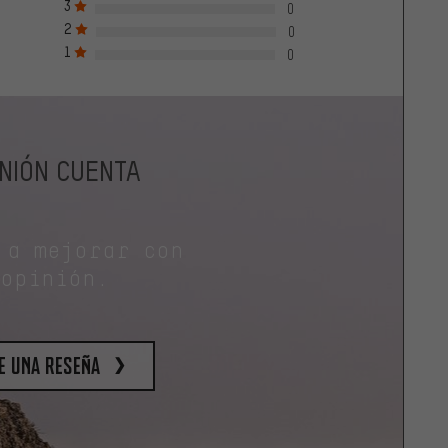
3
0
2
0
1
0
INIÓN CUENTA
 a mejorar con
 opinión.
e una reseña