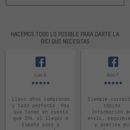
HACEMOS TODO LO POSIBLE PARA DARTE LA
BICI QUE NECESITAS
facebook
Luis A.
Alex P.
Valoración media: 5 de 5
Valoración media: 
Llevo años comprando
Siempre correc
y todo perfecto. Hay
rápido.
que tener en cuenta
Información d
que DHL al llegar a
envío, seguimi
España pasa a
y precios mu