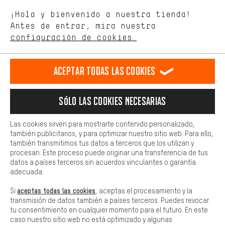
Estamos interesados en lo que buscas y necesitas en nuestra
Idioma"
¡Hola y bienvenido a nuestra tienda!
tienda. Con las cookies de rendimiento, puedes influir en la mejora
de nuestro sitio web y nuestra oferta de la tienda con tu
Antes de entrar, mira nuestra
ES
EN
DE
FR
comportamiento de compra.
español
english
Deutsch
français
configuración de cookies.
Más confort
Haga que su experiencia de compra sea más cómoda. Con las
RESCINDIR EL CONTRATO
Comunidad de Aquisgrán
Programa de afiliados
Aceptar todas las cookies
cookies de comodidad, creamos enlaces a plataformas de redes
sociales. Esto nos permite proporcionarle más contenido e
Aviso Legal
Protección de datos
Condiciones Generales
información útiles. Además, tiene la opción de utilizar servicios
Sólo las cookies necesarias
adicionales que le ayudarán a encontrar los productos adecuados.
Plataforma de reportes
Reciclaje de baterias
Por ejemplo, ofrecemos una función de chat para responder a las
preguntas de forma rápida y sencilla.
Configuración de las cookies
Ajusta el contraste
Las cookies sirven para mostrarte contenido personalizado,
también publicitarios, y para optimizar nuestro sitio web. Para ello,
Básica
Todos los precios indicados son en euros e sin MwSt, más
también transmitimos tus datos a terceros que los utilizan y
Las cookies básicas aseguran que puedas usar nuestro sitio web.
procesan. Este proceso puede originar una transferencia de tus
gastos de envío
Estados Unidos
a
.
datos a países terceros sin acuerdos vinculantes o garantía
adecuada.
aceptas todas las cookies
Si
, aceptas el procesamiento y la
transmisión de datos también a países terceros. Puedes revocar
tu consentimiento en cualquier momento para el futuro. En este
caso nuestro sitio web no está optimizado y algunas