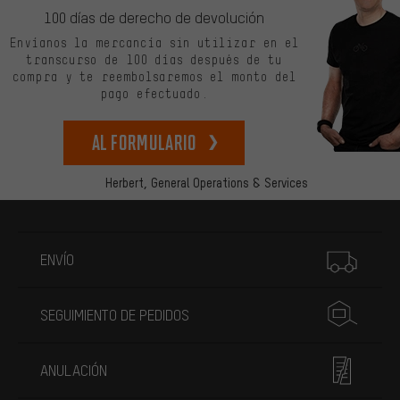
100 días de derecho de devolución
Envíanos la mercancía sin utilizar en el
transcurso de 100 días después de tu
compra y te reembolsaremos el monto del
pago efectuado.
Al formulario
Herbert,
General Operations & Services
Más información
ENVÍO
SEGUIMIENTO DE PEDIDOS
ANULACIÓN