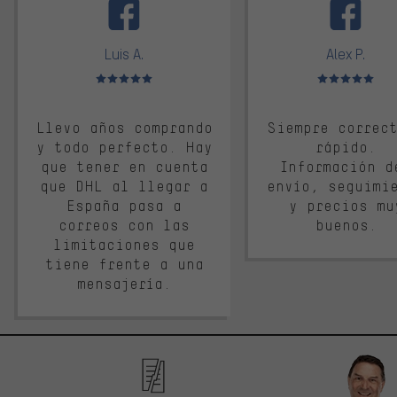
Luis A.
Alex P.
Valoración media: 5 de 5
Valoración media: 
Llevo años comprando
Siempre correc
y todo perfecto. Hay
rápido.
que tener en cuenta
Información d
que DHL al llegar a
envío, seguimi
España pasa a
y precios mu
correos con las
buenos.
limitaciones que
tiene frente a una
mensajería.