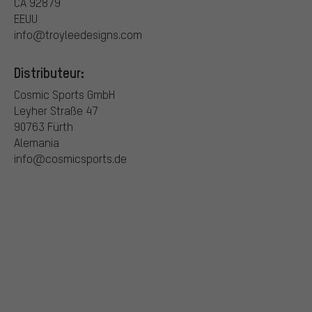
CA 92879
EEUU
info@troyleedesigns.com
Distributeur:
Cosmic Sports GmbH
Leyher Straße 47
90763 Fürth
Alemania
info@cosmicsports.de