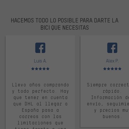
HACEMOS TODO LO POSIBLE PARA DARTE LA
BICI QUE NECESITAS
facebook
Luis A.
Alex P.
Valoración media: 5 de 5
Valoración media: 
Llevo años comprando
Siempre correc
y todo perfecto. Hay
rápido.
que tener en cuenta
Información d
que DHL al llegar a
envío, seguimi
España pasa a
y precios mu
correos con las
buenos.
limitaciones que