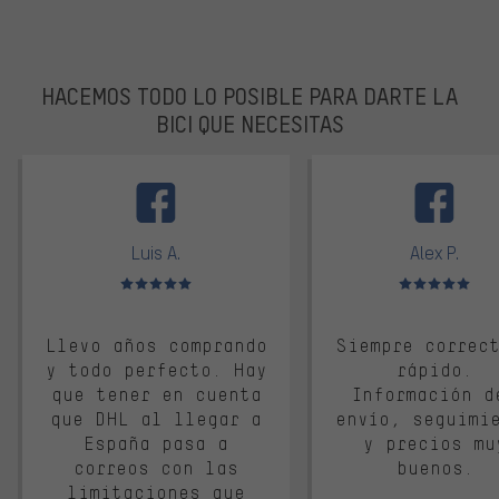
HACEMOS TODO LO POSIBLE PARA DARTE LA
BICI QUE NECESITAS
facebook
Luis A.
Alex P.
Valoración media: 5 de 5
Valoración media: 
Llevo años comprando
Siempre correc
y todo perfecto. Hay
rápido.
que tener en cuenta
Información d
que DHL al llegar a
envío, seguimi
España pasa a
y precios mu
correos con las
buenos.
limitaciones que