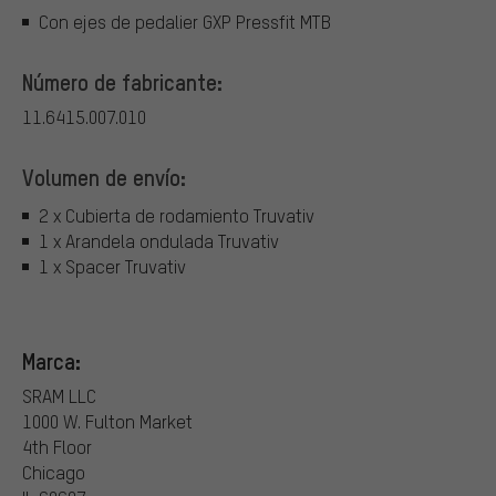
Con ejes de pedalier GXP Pressfit MTB
Número de fabricante:
11.6415.007.010
Volumen de envío:
2 x Cubierta de rodamiento Truvativ
1 x Arandela ondulada Truvativ
1 x Spacer Truvativ
Marca:
SRAM LLC
1000 W. Fulton Market
4th Floor
Chicago