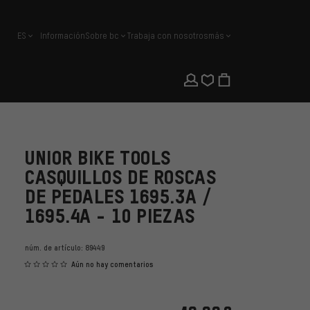
ES
Información
Sobre bc
Trabaja con nosotros
más
español
UNIOR BIKE TOOLS
CASQUILLOS DE ROSCAS
DE PEDALES 1695.3A /
1695.4A - 10 PIEZAS
núm. de artículo:
89449
Aún no hay comentarios