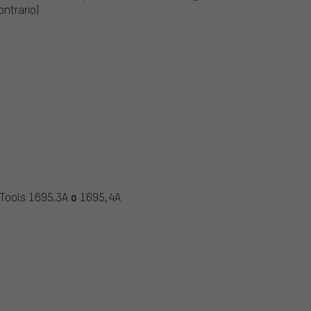
ontrario)
o
e Tools 1695.3A
1695,4A