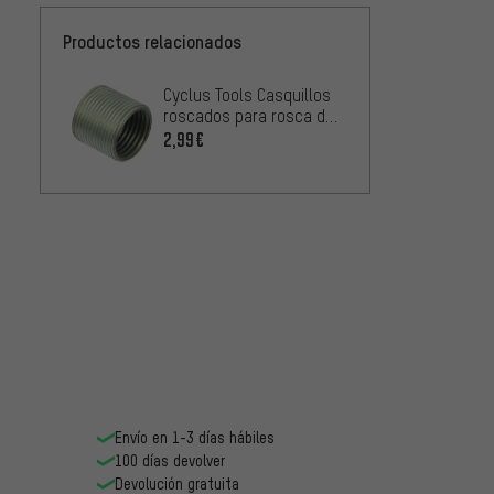
Productos relacionados
Cyclus Tools Casquillos
roscados para rosca de
pedal - 1 unidad
2,99€
Envío en 1-3 días hábiles
100 días devolver
Devolución gratuita