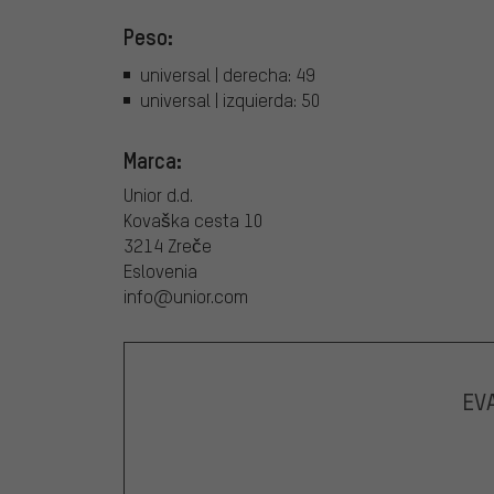
Peso:
universal | derecha: 49
universal | izquierda: 50
Marca:
Unior d.d.
Kovaška cesta 10
3214 Zreče
Eslovenia
info@unior.com
EV