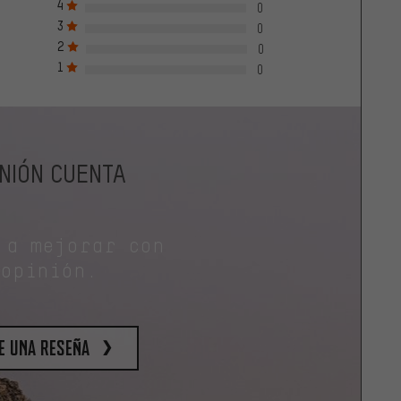
4
0
3
0
2
0
1
0
INIÓN CUENTA
 a mejorar con
 opinión.
e una reseña