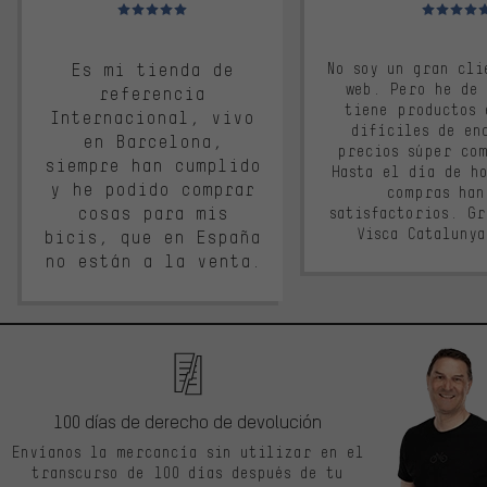
Valoración media: 5 de 5
Valoración m
Es mi tienda de
No soy un gran cli
web. Pero he de
referencia
tiene productos 
Internacional, vivo
difíciles de en
en Barcelona,
precios súper co
siempre han cumplido
Hasta el día de ho
y he podido comprar
compras han
cosas para mis
satisfactorios. G
Visca Cataluny
bicis, que en España
no están a la venta.
100 días de derecho de devolución
Envíanos la mercancía sin utilizar en el
transcurso de 100 días después de tu