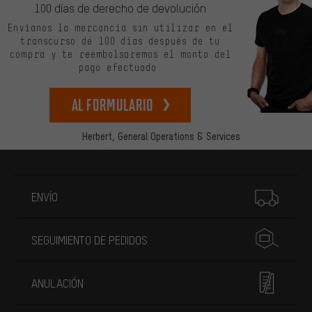
100 días de derecho de devolución
Envíanos la mercancía sin utilizar en el
transcurso de 100 días después de tu
compra y te reembolsaremos el monto del
pago efectuado.
Al formulario
Herbert,
General Operations & Services
Más información
ENVÍO
SEGUIMIENTO DE PEDIDOS
ANULACIÓN