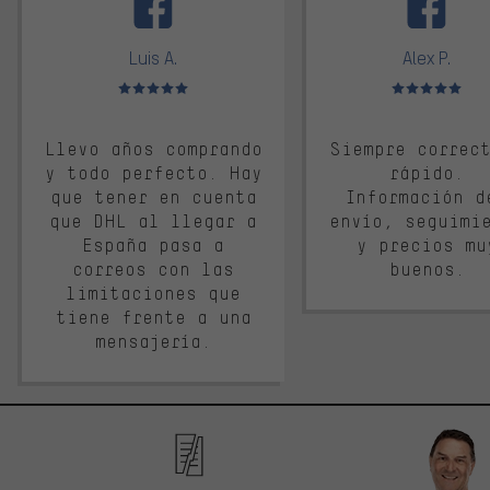
Luis A.
Alex P.
Valoración media: 5 de 5
Valoración media: 
Llevo años comprando
Siempre correc
y todo perfecto. Hay
rápido.
que tener en cuenta
Información d
que DHL al llegar a
envío, seguimi
España pasa a
y precios mu
correos con las
buenos.
limitaciones que
tiene frente a una
mensajería.