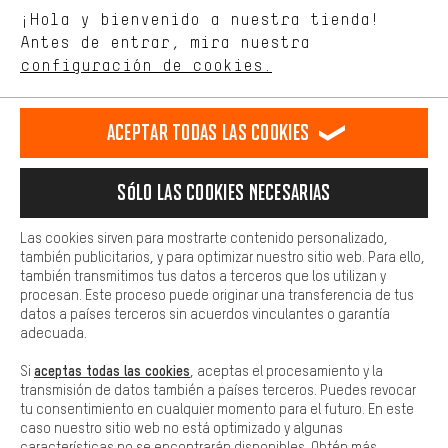
Idioma"
¡Hola y bienvenido a nuestra tienda!
tienda. Con las cookies de rendimiento, puedes influir en la mejora
de nuestro sitio web y nuestra oferta de la tienda con tu
Antes de entrar, mira nuestra
ES
EN
DE
FR
comportamiento de compra.
español
english
Deutsch
français
configuración de cookies.
Más confort
Haga que su experiencia de compra sea más cómoda. Con las
RESCINDIR EL CONTRATO
Comunidad de Aquisgrán
Programa de afiliados
Aceptar todas las cookies
cookies de comodidad, creamos enlaces a plataformas de redes
sociales. Esto nos permite proporcionarle más contenido e
Aviso Legal
Protección de datos
Condiciones Generales
información útiles. Además, tiene la opción de utilizar servicios
Sólo las cookies necesarias
adicionales que le ayudarán a encontrar los productos adecuados.
Plataforma de reportes
Reciclaje de baterias
Por ejemplo, ofrecemos una función de chat para responder a las
preguntas de forma rápida y sencilla.
Las cookies sirven para mostrarte contenido personalizado,
Configuración de las cookies
Ajusta el contraste
también publicitarios, y para optimizar nuestro sitio web. Para ello,
Básica
también transmitimos tus datos a terceros que los utilizan y
Todos los precios indicados son en euros e sin MwSt, más
Las cookies básicas aseguran que puedas usar nuestro sitio web.
procesan. Este proceso puede originar una transferencia de tus
gastos de envío
Estados Unidos
a
.
datos a países terceros sin acuerdos vinculantes o garantía
adecuada.
aceptas todas las cookies
Si
, aceptas el procesamiento y la
transmisión de datos también a países terceros. Puedes revocar
tu consentimiento en cualquier momento para el futuro. En este
caso nuestro sitio web no está optimizado y algunas
características no se encontrarán disponibles. Obtén más