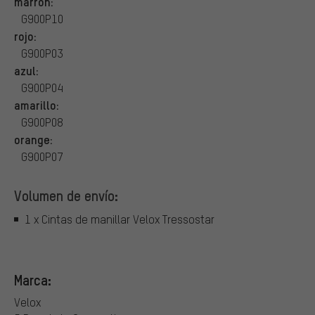
marrón:
G900P10
rojo:
G900P03
azul:
G900P04
amarillo:
G900P08
orange:
G900P07
Volumen de envío:
1 x Cintas de manillar Velox Tressostar
Marca:
Velox