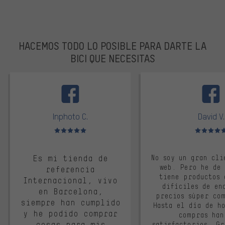
HACEMOS TODO LO POSIBLE PARA DARTE LA
BICI QUE NECESITAS
facebook
Inphoto C.
David V.
Valoración media: 5 de 5
Valoración m
Es mi tienda de
No soy un gran cli
web. Pero he de
referencia
tiene productos 
Internacional, vivo
difíciles de en
en Barcelona,
precios súper co
siempre han cumplido
Hasta el día de ho
y he podido comprar
compras han
cosas para mis
satisfactorios. G