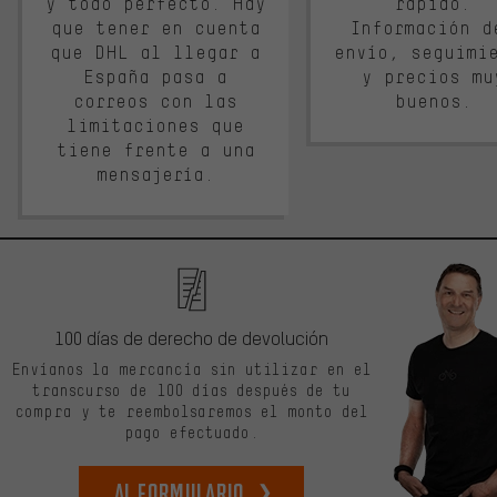
y todo perfecto. Hay
rápido.
que tener en cuenta
Información d
que DHL al llegar a
envío, seguimi
España pasa a
y precios mu
correos con las
buenos.
limitaciones que
tiene frente a una
mensajería.
100 días de derecho de devolución
Envíanos la mercancía sin utilizar en el
transcurso de 100 días después de tu
compra y te reembolsaremos el monto del
pago efectuado.
Al formulario