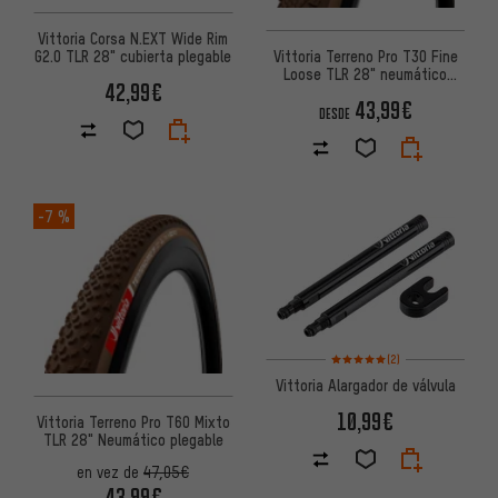
Vittoria Corsa N.EXT Wide Rim
G2.0 TLR 28" cubierta plegable
Vittoria Terreno Pro T30 Fine
Loose TLR 28" neumático
42,99€
plegable
43,99€
DESDE
-7 %
Valoración media: 5 de 5 basa
(2)
Vittoria Alargador de válvula
10,99€
Vittoria Terreno Pro T60 Mixto
TLR 28" Neumático plegable
en vez de
47,05€
43,99€