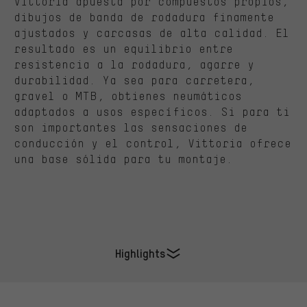
Vittoria apuesta por compuestos propios,
dibujos de banda de rodadura finamente
ajustados y carcasas de alta calidad. El
resultado es un equilibrio entre
resistencia a la rodadura, agarre y
durabilidad. Ya sea para carretera,
gravel o MTB, obtienes neumáticos
adaptados a usos específicos. Si para ti
son importantes las sensaciones de
conducción y el control, Vittoria ofrece
una base sólida para tu montaje.
Highlights