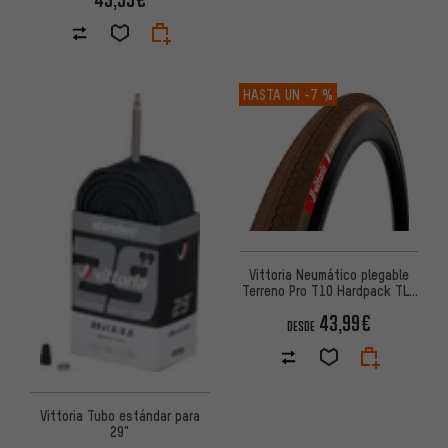
HASTA UN
-7 %
Vittoria Neumático plegable
Terreno Pro T10 Hardpack TLR
28"
43,99€
DESDE
Vittoria Tubo estándar para
29"