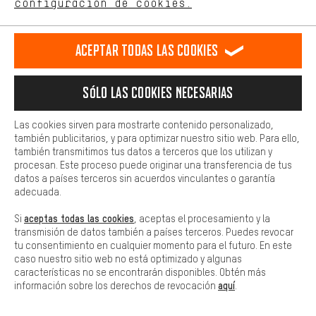
configuración de cookies.
Más confort
BUZÓN DE SUGERENCIAS
Haga que su experiencia de compra sea más cómoda. Con las
Aceptar todas las cookies
cookies de comodidad, creamos enlaces a plataformas de redes
sociales. Esto nos permite proporcionarle más contenido e
COMUNIDAD DE AQUISGRÁN
información útiles. Además, tiene la opción de utilizar servicios
Sólo las cookies necesarias
adicionales que le ayudarán a encontrar los productos adecuados.
Por ejemplo, ofrecemos una función de chat para responder a las
preguntas de forma rápida y sencilla.
NUESTRO EQUIPO
Las cookies sirven para mostrarte contenido personalizado,
también publicitarios, y para optimizar nuestro sitio web. Para ello,
Básica
también transmitimos tus datos a terceros que los utilizan y
Las cookies básicas aseguran que puedas usar nuestro sitio web.
procesan. Este proceso puede originar una transferencia de tus
datos a países terceros sin acuerdos vinculantes o garantía
adecuada.
#DEINBIKEBRAUCHTDAS
aceptas todas las cookies
Si
, aceptas el procesamiento y la
transmisión de datos también a países terceros. Puedes revocar
tu consentimiento en cualquier momento para el futuro. En este
caso nuestro sitio web no está optimizado y algunas
características no se encontrarán disponibles. Obtén más
aquí
información sobre los derechos de revocación
.
COMPRA SEGURA