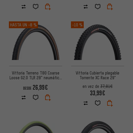
HASTA UN
-8 %
-10 %
Vittoria Cubierta plegable
Vittoria Terreno T80 Coarse
Torrente XC Race 29"
Loose G2.0 TLR 28" neumático
plegable
26,99€
en vez de
37,81€
DESDE
33,99€