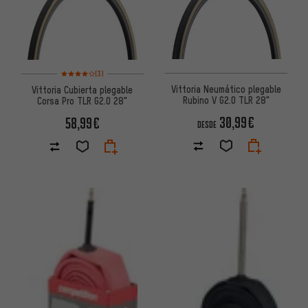
Valoración media: 4 de 5 basada en 3 reseñas
(3)
Vittoria Neumático plegable
Vittoria Cubierta plegable
Rubino V G2.0 TLR 28"
Corsa Pro TLR G2.0 28"
30,99€
58,99€
DESDE