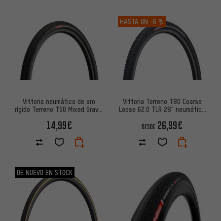
HASTA UN
-6 %
Vittoria Terreno T80 Coarse
Vittoria neumático de aro
Loose G2.0 TLR 28" neumático
rígido Terreno T50 Mixed Gravel
plegable
Sport 28"
26,99€
14,99€
DESDE
DE NUEVO EN STOCK