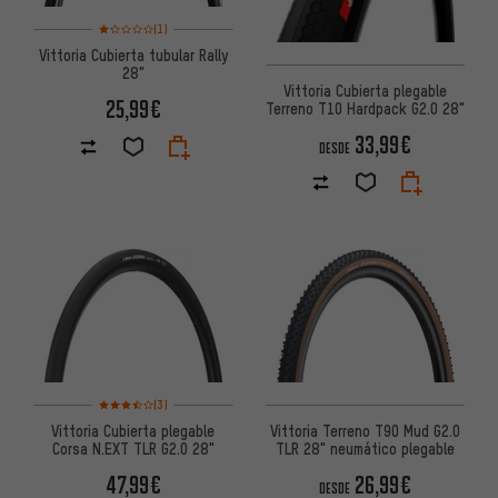
Valoración media: 1 de 5 basada en 1 reseñas
(1)
Vittoria Cubierta tubular Rally
28"
Vittoria Cubierta plegable
25,99€
Terreno T10 Hardpack G2.0 28"
33,99€
DESDE
Valoración media: 3,5 de 5 basada en 3 reseñas
(3)
Vittoria Cubierta plegable
Vittoria Terreno T90 Mud G2.0
Corsa N.EXT TLR G2.0 28"
TLR 28" neumático plegable
47,99€
26,99€
DESDE