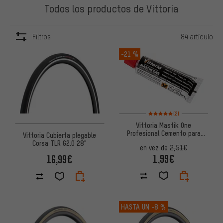
Todos los productos de Vittoria
Filtros
84 artículo
ARTÍCULOS
-21 %
Valoración media: 5 de 5 basa
(2)
Vittoria Mastik One
Profesional Cemento para
Vittoria Cubierta plegable
Tubulares
Corsa TLR G2.0 28"
en vez de
2,51€
1,99€
16,99€
HASTA UN
-8 %