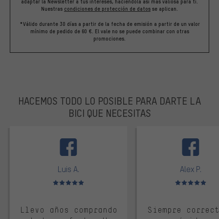
adaptar la Newsletter a tus intereses, haciéndola así más valiosa para ti.
Nuestras
condiciones de protección de datos
se aplican.
*Válido durante 30 días a partir de la fecha de emisión a partir de un valor
mínimo de pedido de 60 €. El vale no se puede combinar con otras
promociones.
HACEMOS TODO LO POSIBLE PARA DARTE LA
BICI QUE NECESITAS
facebook
Luis A.
Alex P.
Valoración media: 5 de 5
Valoración media: 
Llevo años comprando
Siempre correc