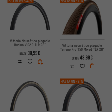
HASTA UN
-12 %
HASTA UN
-7 %
Vittoria Neumático plegable
Rubino V G2.0 TLR 28"
Vittoria neumático plegable
Terreno Pro T50 Mixed TLR 28"
30,99€
DESDE
43,99€
DESDE
HASTA UN
-8 %