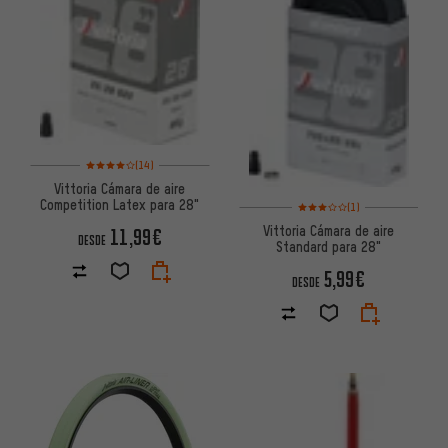
Valoración media: 4 de 5 basada en 14 reseñas
(14)
Vittoria Cámara de aire
Competition Latex para 28"
Valoración media: 3 de 5 basa
(1)
Vittoria Cámara de aire
11,99€
DESDE
Standard para 28"
5,99€
DESDE