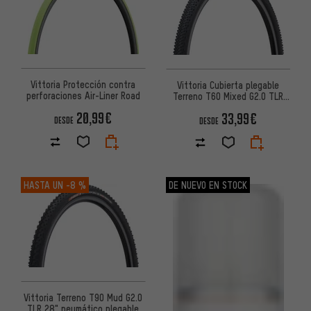
Vittoria Protección contra
Vittoria Cubierta plegable
perforaciones Air-Liner Road
Terreno T60 Mixed G2.0 TLR
28"
20,99€
33,99€
DESDE
DESDE
HASTA UN
-8 %
DE NUEVO EN STOCK
Vittoria Terreno T90 Mud G2.0
TLR 28" neumático plegable