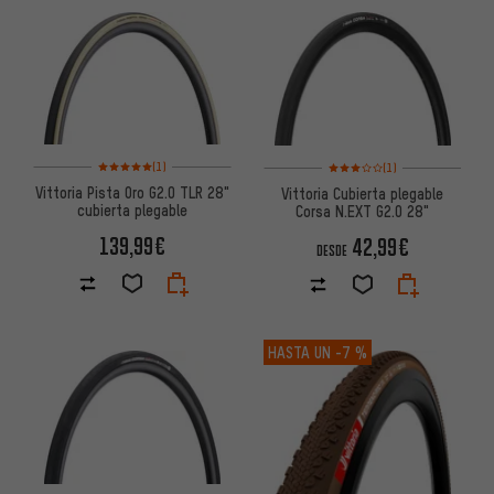
Valoración media: 5 de 5 basada en 1 reseñas
Valoración media: 3 de 5 basa
(1)
(1)
Vittoria Pista Oro G2.0 TLR 28"
Vittoria Cubierta plegable
cubierta plegable
Corsa N.EXT G2.0 28"
139,99€
42,99€
DESDE
HASTA UN
-7 %