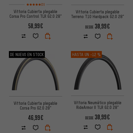
Valoración media: 5 de 5 basada en 3 reseñas
(3)
Vittoria Cubierta plegable
Vittoria Cubierta plegable
Corsa Pro Control TLR G2.0 28"
Terreno T10 Hardpack G2.0 28"
58,99€
30,99€
DESDE
DE NUEVO EN STOCK
HASTA UN
-12 %
Vittoria Neumático plegable
Vittoria Cubierta plegable
RideArmor II TLR G2.0 28"
Corsa Pro G2.0 28"
30,99€
46,99€
DESDE