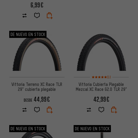
6,99€
DE NUEVO EN STOCK
Valoración media: 5 de 5 basa
(1)
Vittoria Terreno XC Race TLR
Vittoria Cubierta Plegable
29" cubierta plegable
Mezcal XC Race G2.0 TLR 29"
44,99€
42,99€
DESDE
DE NUEVO EN STOCK
DE NUEVO EN STOCK