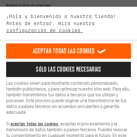
Mejor rendimiento
Nuestra política de privacidad
Estamos interesados en lo que buscas y necesitas en nuestra
Idioma"
¡Hola y bienvenido a nuestra tienda!
tienda. Con las cookies de rendimiento, puedes influir en la mejora
de nuestro sitio web y nuestra oferta de la tienda con tu
Antes de entrar, mira nuestra
ES
EN
DE
FR
comportamiento de compra.
español
english
Deutsch
français
configuración de cookies.
Más confort
Haga que su experiencia de compra sea más cómoda. Con las
RESCINDIR EL CONTRATO
Comunidad de Aquisgrán
Programa de afiliados
Aceptar todas las cookies
cookies de comodidad, creamos enlaces a plataformas de redes
sociales. Esto nos permite proporcionarle más contenido e
Aviso Legal
Protección de datos
Condiciones Generales
información útiles. Además, tiene la opción de utilizar servicios
Sólo las cookies necesarias
adicionales que le ayudarán a encontrar los productos adecuados.
Plataforma de reportes
Reciclaje de baterias
Por ejemplo, ofrecemos una función de chat para responder a las
preguntas de forma rápida y sencilla.
Configuración de las cookies
Ajusta el contraste
Las cookies sirven para mostrarte contenido personalizado,
también publicitarios, y para optimizar nuestro sitio web. Para ello,
Básica
Todos los precios indicados son en euros e sin MwSt, más
también transmitimos tus datos a terceros que los utilizan y
Las cookies básicas aseguran que puedas usar nuestro sitio web.
procesan. Este proceso puede originar una transferencia de tus
gastos de envío
Estados Unidos
a
.
datos a países terceros sin acuerdos vinculantes o garantía
adecuada.
aceptas todas las cookies
Si
, aceptas el procesamiento y la
transmisión de datos también a países terceros. Puedes revocar
tu consentimiento en cualquier momento para el futuro. En este