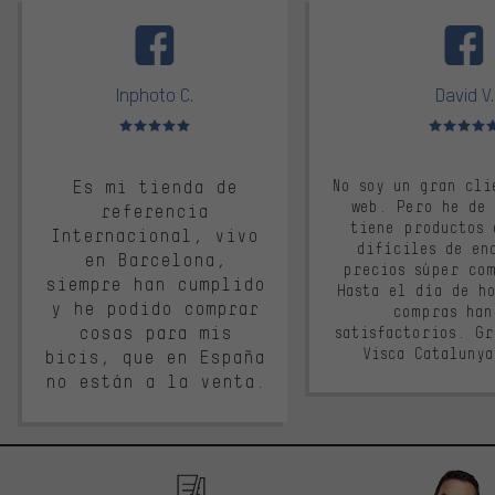
facebook
Inphoto C.
David V.
Valoración media: 5 de 5
Valoración m
Es mi tienda de
No soy un gran cli
web. Pero he de
referencia
tiene productos 
Internacional, vivo
difíciles de en
en Barcelona,
precios súper co
siempre han cumplido
Hasta el día de ho
y he podido comprar
compras han
cosas para mis
satisfactorios. G
Visca Cataluny
bicis, que en España
no están a la venta.