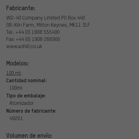
Fabricante:
WD-40 Company Limited
PO Box 440
GB-Kiln Farm, Milton Keynes, MK11 3LF
Tel.: +44 (0) 1908 555400
Fax: +44 (0) 1908 266900
www.wd40.co.uk
Modelos:
100 ml:
Cantidad nominal:
100ml
Tipo de embalaje:
Atomizador
Número de fabricante:
49201
Volumen de envío: