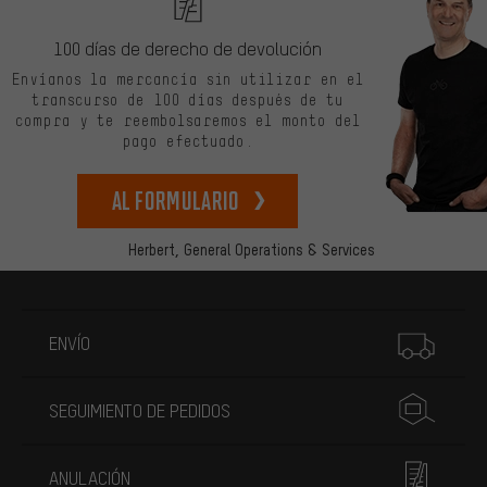
100 días de derecho de devolución
Envíanos la mercancía sin utilizar en el
transcurso de 100 días después de tu
compra y te reembolsaremos el monto del
pago efectuado.
Al formulario
Herbert,
General Operations & Services
Más información
ENVÍO
SEGUIMIENTO DE PEDIDOS
ANULACIÓN