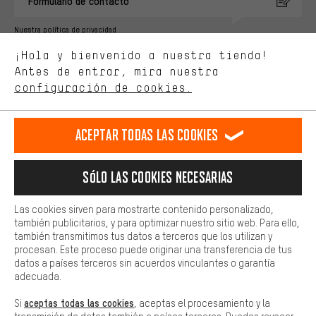
Formulario de contacto
Mejor rendimiento
Nuestra política de privacidad
Estamos interesados en lo que buscas y necesitas en nuestra
Idioma"
¡Hola y bienvenido a nuestra tienda!
tienda. Con las cookies de rendimiento, puedes influir en la mejora
de nuestro sitio web y nuestra oferta de la tienda con tu
Antes de entrar, mira nuestra
ES
EN
DE
FR
comportamiento de compra.
español
english
Deutsch
français
configuración de cookies.
Más confort
Haga que su experiencia de compra sea más cómoda. Con las
RESCINDIR EL CONTRATO
Comunidad de Aquisgrán
Programa de afiliados
Aceptar todas las cookies
cookies de comodidad, creamos enlaces a plataformas de redes
sociales. Esto nos permite proporcionarle más contenido e
Aviso Legal
Protección de datos
Condiciones Generales
información útiles. Además, tiene la opción de utilizar servicios
Sólo las cookies necesarias
adicionales que le ayudarán a encontrar los productos adecuados.
Plataforma de reportes
Reciclaje de baterias
Por ejemplo, ofrecemos una función de chat para responder a las
preguntas de forma rápida y sencilla.
Configuración de las cookies
Ajusta el contraste
Las cookies sirven para mostrarte contenido personalizado,
también publicitarios, y para optimizar nuestro sitio web. Para ello,
Básica
Todos los precios indicados son en euros e sin MwSt, más
también transmitimos tus datos a terceros que los utilizan y
Las cookies básicas aseguran que puedas usar nuestro sitio web.
procesan. Este proceso puede originar una transferencia de tus
gastos de envío
Estados Unidos
a
.
datos a países terceros sin acuerdos vinculantes o garantía
adecuada.
aceptas todas las cookies
Si
, aceptas el procesamiento y la