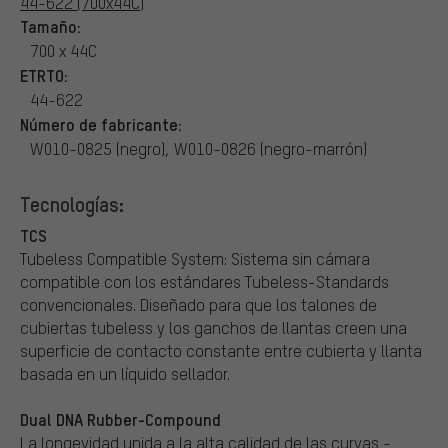
44-622 (700x44C)
Tamaño:
700 x 44C
ETRTO:
44-622
Número de fabricante:
W010-0825 (negro), W010-0826 (negro-marrón)
Tecnologías:
TCS
Tubeless Compatible System: Sistema sin cámara
compatible con los estándares Tubeless-Standards
convencionales. Diseñado para que los talones de
cubiertas tubeless y los ganchos de llantas creen una
superficie de contacto constante entre cubierta y llanta
basada en un líquido sellador.
Dual DNA Rubber-Compound
La longevidad unida a la alta calidad de las curvas -