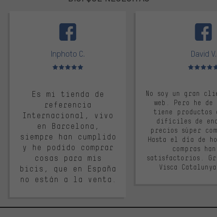
facebook
Inphoto C.
David V.
Valoración media: 5 de 5
Valoración m
Es mi tienda de
No soy un gran cli
web. Pero he de
referencia
tiene productos 
Internacional, vivo
difíciles de en
en Barcelona,
precios súper co
siempre han cumplido
Hasta el día de ho
y he podido comprar
compras han
cosas para mis
satisfactorios. G
Visca Cataluny
bicis, que en España
no están a la venta.