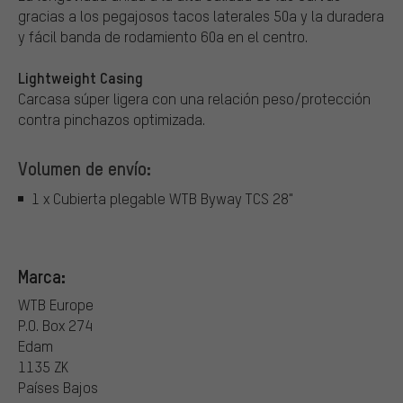
gracias a los pegajosos tacos laterales 50a y la duradera
y fácil banda de rodamiento 60a en el centro.
Lightweight Casing
Carcasa súper ligera con una relación peso/protección
contra pinchazos optimizada.
Volumen de envío:
1 x Cubierta plegable WTB Byway TCS 28"
Marca:
WTB Europe
P.O. Box 274
Edam
1135 ZK
Países Bajos