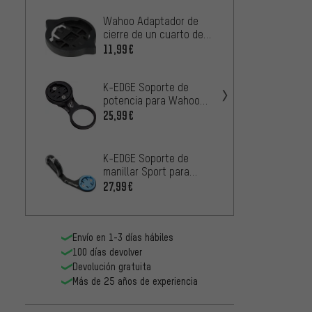
Wahoo Adaptador de
KOM Cy
cierre de un cuarto de
para 
giro ELEMNT PUCK
Garmi
11,99€
20,99
K-EDGE Soporte de
KOM Cy
potencia para Wahoo
de Ga
ELEMNT
25,99€
10,99
Lezyne
K-EDGE Soporte de
ciclo
manillar Sport para
/ Wah
25,99
Wahoo ELEMNT Bolt /
27,99€
Mount
Mini
Envío en 1-3 días hábiles
100 días devolver
Devolución gratuita
Más de 25 años de experiencia