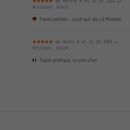
5 de 5 estrellas
de Martin M.
el 30.05.2025
Artículo
: black
Passt perfekt - auch auf die v3 Modelle
5 de 5 estrellas
de Heinz H.
el 12.03.2025
Artículo
: black
Super pratique, un peu cher