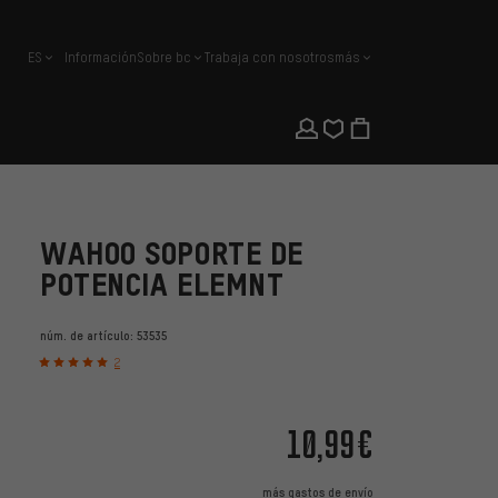
ES
Información
Sobre bc
Trabaja con nosotros
más
español
WAHOO SOPORTE DE
POTENCIA ELEMNT
núm. de artículo:
53535
2
10,99€
más
gastos de envío