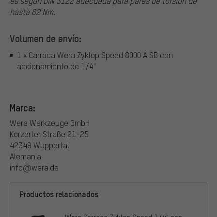
es según DIN 3122 adecuada para pares de torsión de
hasta 62 Nm.
Volumen de envío:
1 x Carraca Wera Zyklop Speed 8000 A SB con
accionamiento de 1/4"
Marca:
Wera Werkzeuge GmbH
Korzerter Straße 21-25
42349 Wuppertal
Alemania
info@wera.de
Productos relacionados