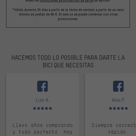
Nuestras
condiciones de protección de datos
se aplican.
*Válido durante 30 días a partir de la fecha de emisión a partir de un valor
mínimo de pedido de 60 €. El vale no se puede combinar con otras
promociones.
HACEMOS TODO LO POSIBLE PARA DARTE LA
BICI QUE NECESITAS
facebook
Luis A.
Alex P.
Valoración media: 5 de 5
Valoración media: 
Llevo años comprando
Siempre correc
y todo perfecto. Hay
rápido.