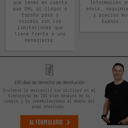
que tener en cuenta
Información d
que DHL al llegar a
envío, seguimi
España pasa a
y precios mu
correos con las
buenos.
limitaciones que
tiene frente a una
mensajería.
100 días de derecho de devolución
Envíanos la mercancía sin utilizar en el
transcurso de 100 días después de tu
compra y te reembolsaremos el monto del
pago efectuado.
Al formulario