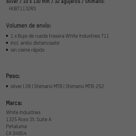
silver / 10 x 130 mm / 32 agujeros / Shimano:
HUBT1132RS
Volumen de envío:
1 x Buje de rueda trasera White Industries T11
incl. anillo distanciador
sin cierre rápido
Peso:
silver | 28 | Shimano MTB | Shimano MTB: 252
Marca:
White Industries
1325 Ross St. Suite A
Petaluma
CA 94954