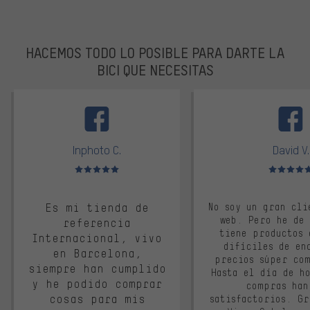
HACEMOS TODO LO POSIBLE PARA DARTE LA
BICI QUE NECESITAS
facebook
Inphoto C.
David V.
Valoración media: 5 de 5
Valoración m
Es mi tienda de
No soy un gran cli
web. Pero he de
referencia
tiene productos 
Internacional, vivo
difíciles de en
en Barcelona,
precios súper co
siempre han cumplido
Hasta el día de ho
y he podido comprar
compras han
cosas para mis
satisfactorios. G