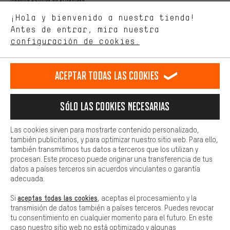
Estamos interesados en lo que buscas y necesitas en nuestra
Idioma"
¡Hola y bienvenido a nuestra tienda!
tienda. Con las cookies de rendimiento, puedes influir en la mejora
de nuestro sitio web y nuestra oferta de la tienda con tu
Antes de entrar, mira nuestra
ES
EN
DE
FR
comportamiento de compra.
español
english
Deutsch
français
configuración de cookies.
Más confort
Haga que su experiencia de compra sea más cómoda. Con las
RESCINDIR EL CONTRATO
Comunidad de Aquisgrán
Programa de afiliados
Aceptar todas las cookies
cookies de comodidad, creamos enlaces a plataformas de redes
sociales. Esto nos permite proporcionarle más contenido e
Aviso Legal
Protección de datos
Condiciones Generales
información útiles. Además, tiene la opción de utilizar servicios
Sólo las cookies necesarias
adicionales que le ayudarán a encontrar los productos adecuados.
Plataforma de reportes
Reciclaje de baterias
Por ejemplo, ofrecemos una función de chat para responder a las
preguntas de forma rápida y sencilla.
Las cookies sirven para mostrarte contenido personalizado,
Configuración de las cookies
Ajusta el contraste
también publicitarios, y para optimizar nuestro sitio web. Para ello,
Básica
también transmitimos tus datos a terceros que los utilizan y
Todos los precios indicados son en euros e sin MwSt, más
Las cookies básicas aseguran que puedas usar nuestro sitio web.
procesan. Este proceso puede originar una transferencia de tus
gastos de envío
Estados Unidos
a
.
datos a países terceros sin acuerdos vinculantes o garantía
adecuada.
aceptas todas las cookies
Si
, aceptas el procesamiento y la
transmisión de datos también a países terceros. Puedes revocar
tu consentimiento en cualquier momento para el futuro. En este
caso nuestro sitio web no está optimizado y algunas