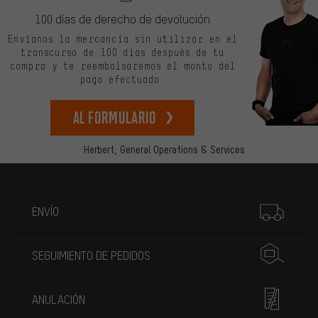
100 días de derecho de devolución
Envíanos la mercancía sin utilizar en el
transcurso de 100 días después de tu
compra y te reembolsaremos el monto del
pago efectuado.
Al formulario
Herbert,
General Operations & Services
Más información
ENVÍO
SEGUIMIENTO DE PEDIDOS
ANULACIÓN