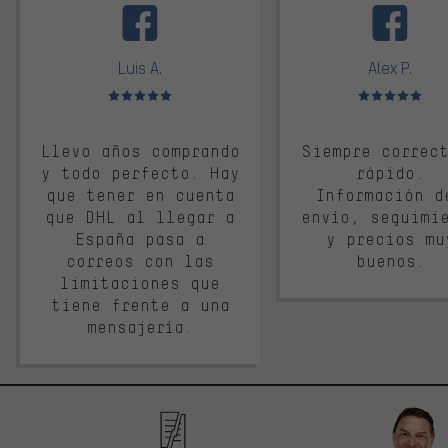
Luis A.
Alex P.
Valoración media: 5 de 5
Valoración media: 
Llevo años comprando
Siempre correc
y todo perfecto. Hay
rápido.
que tener en cuenta
Información d
que DHL al llegar a
envío, seguimi
España pasa a
y precios mu
correos con las
buenos.
limitaciones que
tiene frente a una
mensajería.