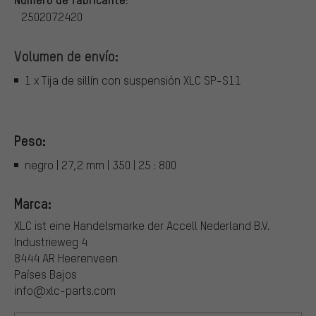
2502072420
Volumen de envío:
1 x Tija de sillín con suspensión XLC SP-S11
Peso:
negro | 27,2 mm | 350 | 25 : 800
Marca:
XLC ist eine Handelsmarke der Accell Nederland B.V.
Industrieweg 4
8444 AR Heerenveen
Países Bajos
info@xlc-parts.com