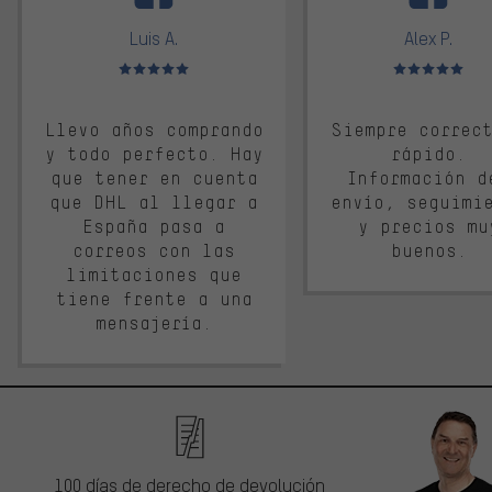
Luis A.
Alex P.
Valoración media: 5 de 5
Valoración media: 
Llevo años comprando
Siempre correc
y todo perfecto. Hay
rápido.
que tener en cuenta
Información d
que DHL al llegar a
envío, seguimi
España pasa a
y precios mu
correos con las
buenos.
limitaciones que
tiene frente a una
mensajería.
100 días de derecho de devolución