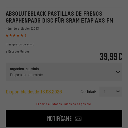
ABSOLUTEBLACK PASTILLAS DE FRENOS
GRAPHENPADS DISC FÜR SRAM ETAP AXS FM
núm. de artículo:
91033
1
más
gastos de envío
a
Estados Unidos
39,99€
orgánico-aluminio
Orgánico | aluminio
disponible desde 13.08.2026
Cantidad:
1
El envío a Estados Unidos no es posible.
Notifícame