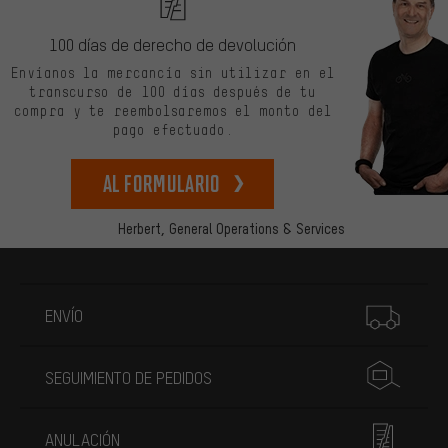
100 días de derecho de devolución
Envíanos la mercancía sin utilizar en el
transcurso de 100 días después de tu
compra y te reembolsaremos el monto del
pago efectuado.
Al formulario
Herbert,
General Operations & Services
Más información
ENVÍO
SEGUIMIENTO DE PEDIDOS
ANULACIÓN