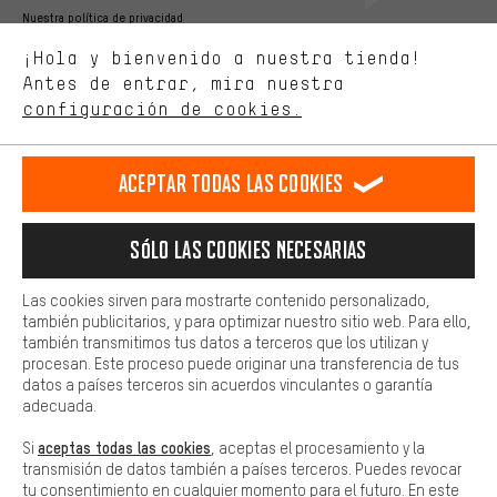
Mejor rendimiento
Nuestra política de privacidad
Estamos interesados en lo que buscas y necesitas en nuestra
Idioma"
¡Hola y bienvenido a nuestra tienda!
tienda. Con las cookies de rendimiento, puedes influir en la mejora
de nuestro sitio web y nuestra oferta de la tienda con tu
Antes de entrar, mira nuestra
ES
EN
DE
FR
comportamiento de compra.
español
english
Deutsch
français
configuración de cookies.
Más confort
Haga que su experiencia de compra sea más cómoda. Con las
RESCINDIR EL CONTRATO
Comunidad de Aquisgrán
Programa de afiliados
Aceptar todas las cookies
cookies de comodidad, creamos enlaces a plataformas de redes
sociales. Esto nos permite proporcionarle más contenido e
Aviso Legal
Protección de datos
Condiciones Generales
información útiles. Además, tiene la opción de utilizar servicios
Sólo las cookies necesarias
adicionales que le ayudarán a encontrar los productos adecuados.
Plataforma de reportes
Reciclaje de baterias
Por ejemplo, ofrecemos una función de chat para responder a las
preguntas de forma rápida y sencilla.
Las cookies sirven para mostrarte contenido personalizado,
Configuración de las cookies
Ajusta el contraste
también publicitarios, y para optimizar nuestro sitio web. Para ello,
Básica
también transmitimos tus datos a terceros que los utilizan y
Todos los precios indicados son en euros e sin MwSt, más
Las cookies básicas aseguran que puedas usar nuestro sitio web.
procesan. Este proceso puede originar una transferencia de tus
gastos de envío
Estados Unidos
a
.
datos a países terceros sin acuerdos vinculantes o garantía
adecuada.
aceptas todas las cookies
Si
, aceptas el procesamiento y la
transmisión de datos también a países terceros. Puedes revocar
tu consentimiento en cualquier momento para el futuro. En este