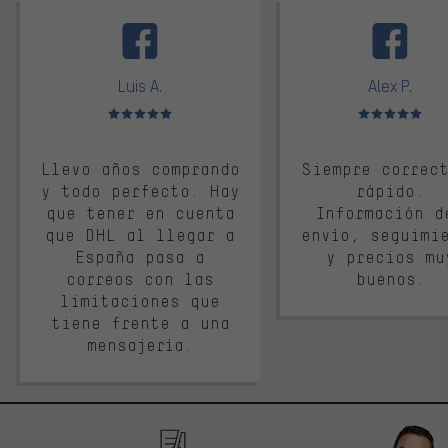
facebook
Luis A.
Alex P.
Valoración media: 5 de 5
Valoración media: 
Llevo años comprando
Siempre correc
y todo perfecto. Hay
rápido.
que tener en cuenta
Información d
que DHL al llegar a
envío, seguimi
España pasa a
y precios mu
correos con las
buenos.
limitaciones que
tiene frente a una
mensajería.