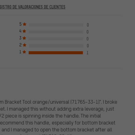
GISTRO DE VALORACIONES DE CLIENTES
al 28. 05. 2022 y posteriores al 28. 05. 2022. A partir del 28. 05.
ue significa que la evaluación debe incluir el número del pedido.
5
0
ar con éxito el número del pedido. Todas las evaluaciones
4
0
as las evaluaciones verificadas hasta el 28. 05. 2022 y desde el
3
0
iores al 28. 05. 2022, de clientes que no compraron el producto
2
0
an la marca verde. Publicamos todas las evaluaciones recibidas
1
1
om Bracket Tool orange/universal (71765-33-1)". I broke
t. I managed this without adding extra leverage, just
piece is spinning inside the handle. The initial
recommend this handle, especially for bottom bracket
r) and I managed to open the bottom bracket after all