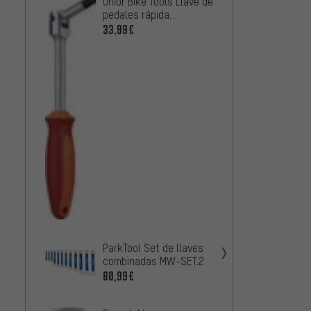
Unior Bike Tools Llave de
Proxxo
pedales rápida
de boc
1613S/1BI
12 pie
33,99€
25,99
ParkT
artic
20,99
ParkTool Set de llaves
combinadas MW-SET.2
80,99€