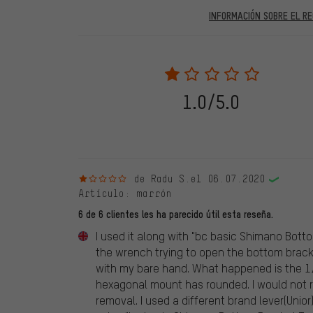
INFORMACIÓN SOBRE EL RE
En las evaluaciones publicadas se encuentran anteriores 
2022 solo se publicarán evaluaciones verificadas, lo q
Solo desbloqueamos la evaluación después de comprob
verificadas llevan una marca verde, que se aplica a tod
28. 05. 2022. Se incluyeron también evaluaciones anter
1.0/5.0
evaluado en nuestra tienda. Estos comentarios no llev
debidamente.
1 de 5 estrellas
de Radu S.
el 06.07.2020
Artículo
: marrón
6 de 6 clientes les ha parecido útil esta reseña.
I used it along with "bc basic Shimano Bott
the wrench trying to open the bottom bracke
with my bare hand. What happened is the 1/2 
hexagonal mount has rounded. I would not 
removal. I used a different brand lever(Unio