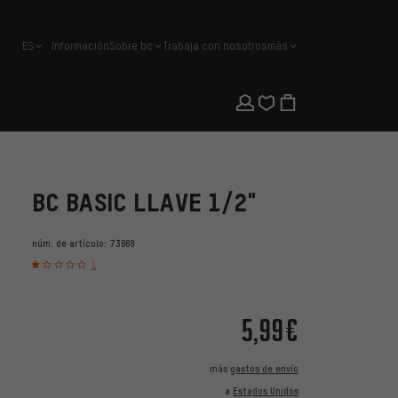
ES
Información
Sobre bc
Trabaja con nosotros
más
español
BC BASIC LLAVE 1/2"
núm. de artículo:
73969
1
5,99€
más
gastos de envío
a
Estados Unidos