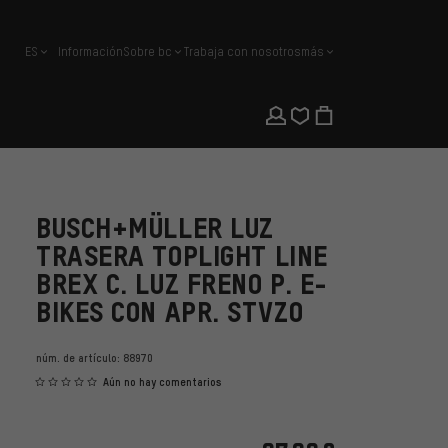
ES
Información
Sobre bc
Trabaja con nosotros
más
español
BUSCH+MÜLLER LUZ
TRASERA TOPLIGHT LINE
BREX C. LUZ FRENO P. E-
BIKES CON APR. STVZO
núm. de artículo:
88970
Aún no hay comentarios