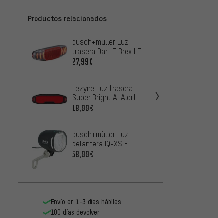
Productos relacionados
busch+müller Luz
Supern
trasera Dart E Brex LED
con lu
c. luz de freno p. E-
Light 
27,99€
50,99
Bikes c. aprob. StVZO
aprob.
Lezyne Luz trasera
Supern
Super Bright Ai Alert
TL3 Z 
con homologación
reflec
18,99€
28,99
StVZO
aprob
busch+müller Luz
delantera IQ-XS E
friendly LED para E-
58,99€
Bikes con aprobación
StVZO
Rackti
Envío en 1-3 días hábiles
Shine 
100 días devolver
corrie
1