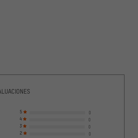
ALUACIONES
5
0
4
0
3
0
2
0