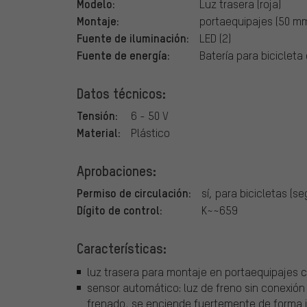
Modelo:
Luz trasera (roja)
Montaje:
portaequipajes (50 mm
Fuente de iluminación:
LED (2)
Fuente de energía:
Batería para bicicleta 
Datos técnicos:
Tensión:
6 - 50 V
Material:
Plástico
Aprobaciones:
Permiso de circulación:
sí, para bicicletas (s
Dígito de control:
K~~659
Características:
luz trasera para montaje en portaequipajes c
sensor automático: luz de freno sin conexión a
frenado, se enciende fuertemente de forma 