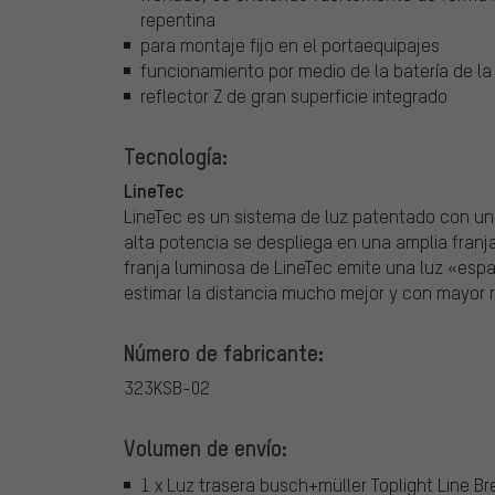
repentina
para montaje fijo en el portaequipajes
funcionamiento por medio de la batería de la
reflector Z de gran superficie integrado
Tecnología:
LineTec
LineTec es un sistema de luz patentado con un 
alta potencia se despliega en una amplia franja
franja luminosa de LineTec emite una luz «espac
estimar la distancia mucho mejor y con mayor r
Número de fabricante:
323KSB-02
Volumen de envío:
1 x Luz trasera busch+müller Toplight Line Br