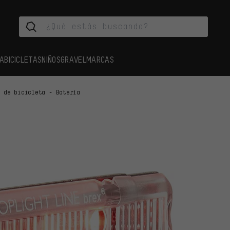
A
BICICLETAS
NIÑOS
GRAVEL
MARCAS
s de bicicleta - Batería