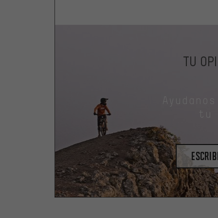
TU OP
Ayudanos
tu
escrib