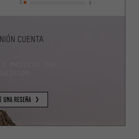
1
0
INIÓN CUENTA
 a mejorar con
 opinión.
e una reseña