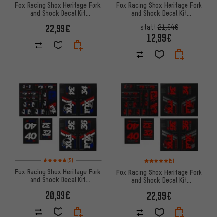
Fox Racing Shox Heritage Fork
Fox Racing Shox Heritage Fork
and Shock Decal Kit
and Shock Decal Kit
Aufklebersatz bis Modell 2020
Aufklebersatz bis Modell 2020
22,99€
statt
21,84€
12,99€
Bewertungen: 5 von 5 basierend auf 5 Bewertungen
Bewertungen: 5 von 5 basier
(5)
(5)
Fox Racing Shox Heritage Fork
Fox Racing Shox Heritage Fork
and Shock Decal Kit
and Shock Decal Kit
Aufklebersatz bis Modell 2020
Aufklebersatz bis Modell 2020
20,99€
22,99€