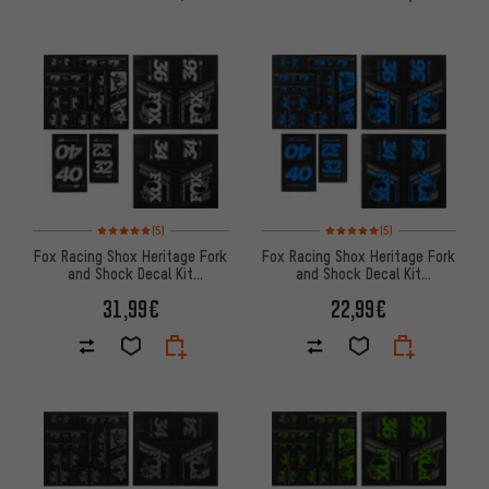
Bewertungen: 5 von 5 basierend auf 5 Bewertungen
Bewertungen: 5 von 5 basier
(5)
(5)
Fox Racing Shox Heritage Fork
Fox Racing Shox Heritage Fork
and Shock Decal Kit
and Shock Decal Kit
Aufklebersatz bis Modell 2020
Aufklebersatz bis Modell 2020
31,99€
22,99€