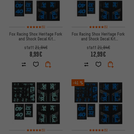
Bewertungen: 5 von 5 basierend auf 5 Bewertungen
Bewertungen: 5 von 5 basier
(5)
(5)
Fox Racing Shox Heritage Fork
Fox Racing Shox Heritage Fork
and Shock Decal Kit
and Shock Decal Kit
Aufklebersatz bis Modell 2020
Aufklebersatz bis Modell 2020
statt
21,84€
statt
21,84€
8,99€
12,99€
-41 %
Bewertungen: 5 von 5 basierend auf 5 Bewertungen
Bewertungen: 5 von 5 basier
(5)
(5)