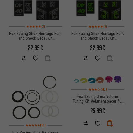
Bewertungen: 5 von 5 basierend auf 5 Bewertungen
Bewertungen: 5 von 5 basier
(5)
(5)
Fox Racing Shox Heritage Fork
Fox Racing Shox Heritage Fork
and Shock Decal Kit
and Shock Decal Kit
Aufklebersatz bis Modell 2020
Aufklebersatz bis Modell 2020
22,99€
22,99€
Bewertungen: 3 von 5 basier
(1)
Fox Racing Shox Volume
Tuning Kit Volumenspacer für
Float X ab Modell 2022
25,99€
Bewertungen: 4,5 von 5 basierend auf 31 Bewertungen
(31)
Fox Racing Shox Air Sleeve