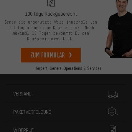
100 Tage Rückgaberecht
Sende die ungenutzte Ware innerhalb von
100 Tagen nach dem Kauf zurück. Nach
maximal 10 Tagen bekommst Du den
Kaufpreis erstattet.
zum Formular
Herbert,
General Operations & Services
Mehr Informationen
VERSAND
PAKETVERFOLGUNG
WIDERRUF