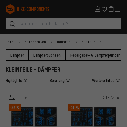
Zur Hauptnavigation springen
Zur Kategorienavigation springen
Zum Inhalt springen
Zu Marken und Newsletter springen
Zur Fußzeile springen
bike-components.de Startseite
Home
Komponenten
Dämpfer
Kleinteile
Dämpfer
Dämpferbuchsen
Federgabel- & Dämpferpumpen
KLEINTEILE • DÄMPFER
Highlights
Beratung
Weitere Infos
Filter
215 Artikel
ARTIKEL
-59 %
-41 %