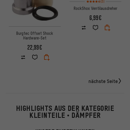
Bewertungen: 4,5 von 5 basi
(3)
RockShox Ventilausdreher
6,99€
Burgtec Offset Shock
Hardware-Set
22,99€
nächste Seite
HIGHLIGHTS AUS DER KATEGORIE
KLEINTEILE • DÄMPFER