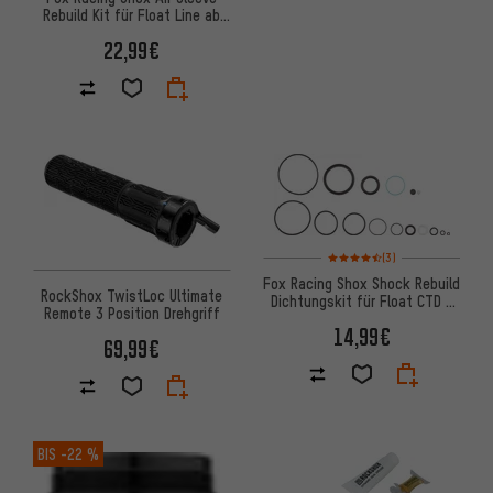
Rebuild Kit für Float Line ab
Modell 2000
22,99€
Bewertungen: 4,5 von 5 basi
(3)
Fox Racing Shox Shock Rebuild
RockShox TwistLoc Ultimate
Dichtungskit für Float CTD /
Remote 3 Position Drehgriff
DPS
14,99€
69,99€
BIS
-22 %