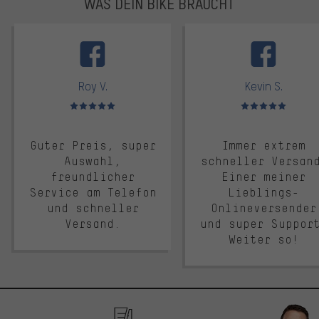
WAS DEIN BIKE BRAUCHT
facebook
Roy V.
Kevin S.
Bewertungen: 5 von 5
Bewertungen: 5 von 5
Guter Preis, super
Immer extrem
Auswahl,
schneller Versan
freundlicher
Einer meiner
Service am Telefon
Lieblings-
und schneller
Onlineversender
Versand.
und super Suppor
Weiter so!