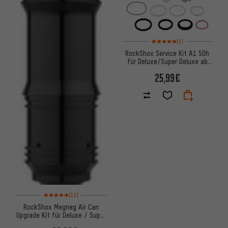
Bewertungen: 5 von 5 basier
(1)
RockShox Service Kit A1 50h
für Deluxe/Super Deluxe ab
Modell 2017
25,99€
Bewertungen: 5 von 5 basierend auf 11 Bewertungen
(11)
RockShox Megneg Air Can
Upgrade Kit für Deluxe / Super
Deluxe Dämpfer