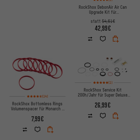
RockShox DebonAir Air Can
Upgrade Kit für
Monarch/Plus/R/RT/RT3/TL
statt
54,61€
ab 2011
42,99€
Bewertungen: 5 von 5 basier
(1)
RockShox Service Kit
200h/Jahr für Super Deluxe
Bewertungen: 4,5 von 5 basierend auf 14 Bewertungen
(14)
RT3 A1 ab Modell 2017
RockShox Bottomless Rings
26,99€
Volumenspacer für Monarch /
Vivid Air ab Modell 2011
7,99€