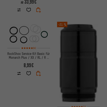
33,99€
AB
-21 %
Bewertungen: 5 von 5 basierend auf 4 Bewertungen
(4)
RockShox Service Kit Basic für
Monarch Plus / XX / RL / R /
RT3 ab Modell 2014
8,99€
Bewertungen: 5 von 5 basier
(1)