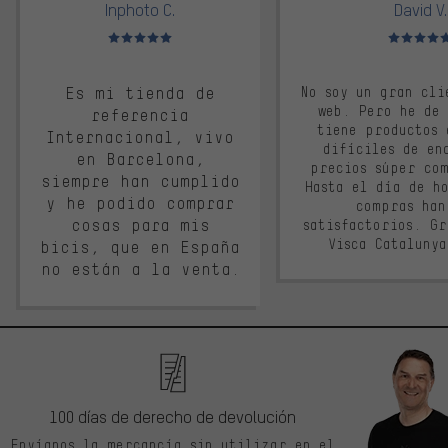
Inphoto C.
David V.
Valoración media: 5 de 5
Valoración m
Es mi tienda de
No soy un gran cli
web. Pero he de
referencia
tiene productos 
Internacional, vivo
difíciles de en
en Barcelona,
precios súper co
siempre han cumplido
Hasta el día de ho
y he podido comprar
compras han
cosas para mis
satisfactorios. G
Visca Cataluny
bicis, que en España
no están a la venta.
100 días de derecho de devolución
Envíanos la mercancía sin utilizar en el