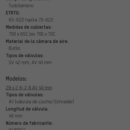
Todoterreno
ETRTO:
65-622 hasta 70-622
Medidas de cubiertas:
700 x 65C bis 700 x 70C
Material de la cámara de aire:
Butilo
Tipos de válvulas:
SV 42 mm, AV 40 mm
Modelos:
29 x 2,6-2,8 AV 40 mm
Tipos de válvulas:
AV (válvula de coche/Schrader)
Longitud de válvula:
40 mm
Número de fabricante:
0180031