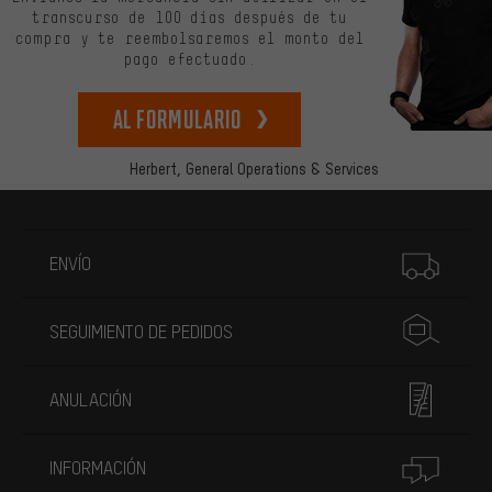
transcurso de 100 días después de tu
compra y te reembolsaremos el monto del
pago efectuado.
Al formulario
Herbert,
General Operations & Services
Más información
ENVÍO
SEGUIMIENTO DE PEDIDOS
ANULACIÓN
INFORMACIÓN