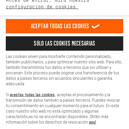
Antes de entrar, mira nuestra
ES
EN
DE
FR
comportamiento de compra.
español
english
Deutsch
français
configuración de cookies.
Más confort
Haga que su experiencia de compra sea más cómoda. Con las
RESCINDIR EL CONTRATO
Comunidad de Aquisgrán
Programa de afiliados
Aceptar todas las cookies
cookies de comodidad, creamos enlaces a plataformas de redes
sociales. Esto nos permite proporcionarle más contenido e
Aviso Legal
Protección de datos
Condiciones Generales
información útiles. Además, tiene la opción de utilizar servicios
Sólo las cookies necesarias
adicionales que le ayudarán a encontrar los productos adecuados.
Plataforma de reportes
Reciclaje de baterias
Por ejemplo, ofrecemos una función de chat para responder a las
preguntas de forma rápida y sencilla.
Configuración de las cookies
Ajusta el contraste
Las cookies sirven para mostrarte contenido personalizado,
también publicitarios, y para optimizar nuestro sitio web. Para ello,
Básica
Todos los precios indicados son en euros e sin MwSt, más
también transmitimos tus datos a terceros que los utilizan y
Las cookies básicas aseguran que puedas usar nuestro sitio web.
procesan. Este proceso puede originar una transferencia de tus
gastos de envío
Estados Unidos
a
.
datos a países terceros sin acuerdos vinculantes o garantía
adecuada.
aceptas todas las cookies
Si
, aceptas el procesamiento y la
transmisión de datos también a países terceros. Puedes revocar
tu consentimiento en cualquier momento para el futuro. En este
caso nuestro sitio web no está optimizado y algunas
características no se encontrarán disponibles. Obtén más
aquí
información sobre los derechos de revocación
.