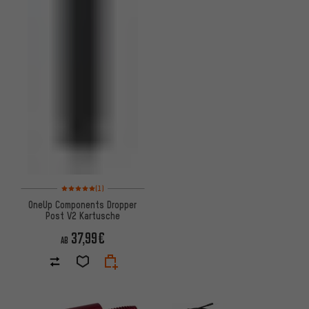
Bewertungen: 5 von 5 basierend auf 1 Bewertungen
(1)
OneUp Components Dropper
Post V2 Kartusche
37,99€
AB