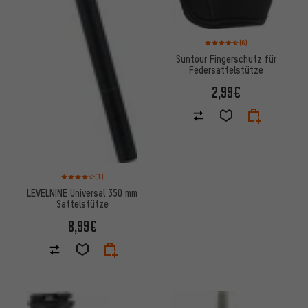
Bewertungen: 4,5 von 5 basi
(6)
Suntour Fingerschutz für
Federsattelstütze
2,99€
Bewertungen: 4 von 5 basierend auf 1 Bewertungen
(1)
LEVELNINE Universal 350 mm
Sattelstütze
8,99€