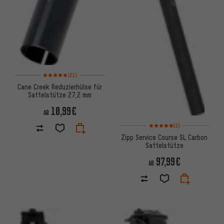
Bewertungen: 5 von 5 basierend auf 21 Bewertungen
(21)
Cane Creek Reduzierhülse für
Sattelstütze 27,2 mm
10,99€
AB
Bewertungen: 5 von 5 basier
(1)
Zipp Service Course SL Carbon
Sattelstütze
97,99€
AB