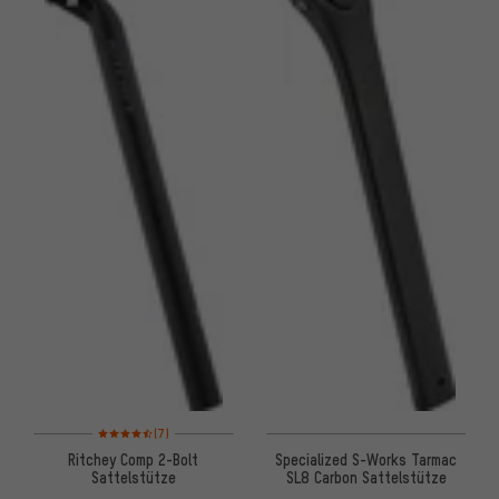
Bewertungen: 4,5 von 5 basierend auf 7 Bewertungen
(7)
Ritchey Comp 2-Bolt
Specialized S-Works Tarmac
Sattelstütze
SL8 Carbon Sattelstütze