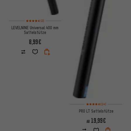
Bewertungen: 4,5 von 5 basierend auf 2 Bewertungen
(2)
LEVELNINE Universal 400 mm
Sattelstütze
8,99€
Bewertungen: 4,5 von 5 basie
(14)
PRO LT Sattelstütze
19,99€
AB