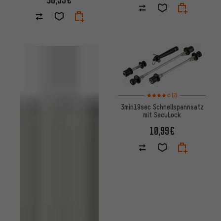
Bewertungen: 4 von 5 basier
(2)
3min19sec Schnellspannsatz
mit SecuLock
10,99€