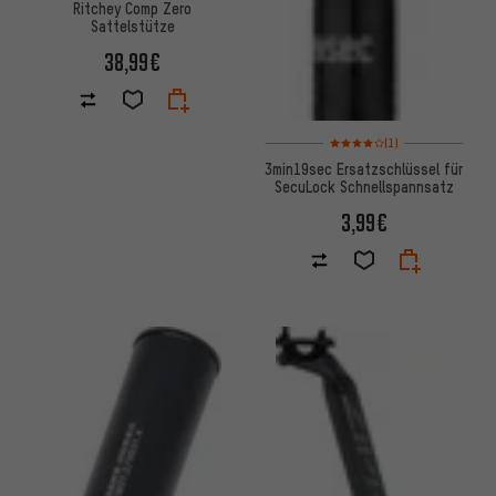
Ritchey Comp Zero
Sattelstütze
38,99€
Bewertungen: 4 von 5 basier
(1)
3min19sec Ersatzschlüssel für
SecuLock Schnellspannsatz
3,99€