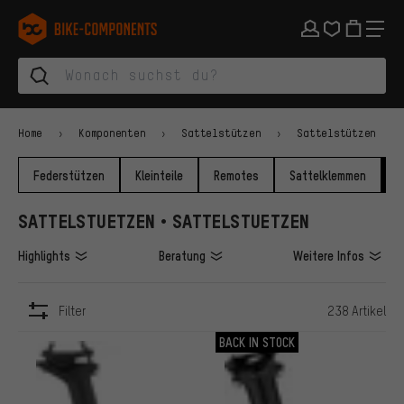
Zur Hauptnavigation springen
Zur Kategorienavigation springen
Zum Inhalt springen
Zu Marken und Newsletter springen
Zur Fußzeile springen
bike-components.de Startseite
Home
Komponenten
Sattelstützen
Sattelstützen
Federstützen
Kleinteile
Remotes
Sattelklemmen
S
SATTELSTUETZEN • SATTELSTUETZEN
Highlights
Beratung
Weitere Infos
Filter
238 Artikel
ARTIKEL
BACK IN STOCK