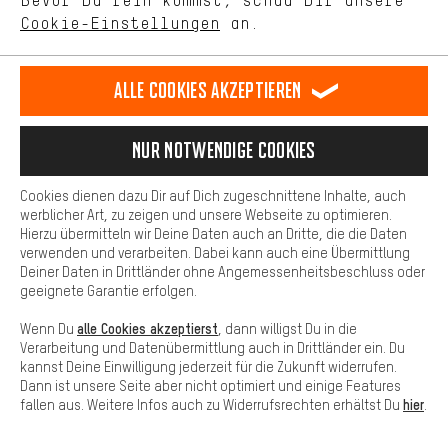
Bevor Du rein kommst, schau Dir unsere
unseres Shop-Angebots.
Cookie-Einstellungen
an.
Mehr Komfort
Dein Shopping-Erlebnis wird komfortabler. Mit Komfort-Cookies
Roy V.
Kevin S.
stellen wir Verknüpfungen zu Social Media Plattformen her. So
Alle Cookies akzeptieren
Bewertungen: 5 von 5
Bewertungen: 5 von 5
können wir dir weitere nützliche Inhalte und Informationen zur
Verfügung stellen. Zudem hast du die Möglichkeit zusätzliche
Services zu nutzen, die es dir erleichtern die richtigen Produkte zu
Nur Notwendige Cookies
Guter Preis, super
Immer extrem
finden. Beispielsweise bieten wir eine Chat-Funktion an, damit
Auswahl,
schneller Versan
Fragen schnell und unkompliziert beantwortet werden können.
Cookies dienen dazu Dir auf Dich zugeschnittene Inhalte, auch
freundlicher
Einer meiner
Basis
werblicher Art, zu zeigen und unsere Webseite zu optimieren.
Service am Telefon
Lieblings-
Hierzu übermitteln wir Deine Daten auch an Dritte, die die Daten
und schneller
Onlineversender
Basis-Cookies gewährleisten, dass Du unsere Webseite
verwenden und verarbeiten. Dabei kann auch eine Übermittlung
grundsätzlich nutzen kannst.
Versand.
und super Suppor
Deiner Daten in Drittländer ohne Angemessenheitsbeschluss oder
Weiter so!
geeignete Garantie erfolgen.
alle Cookies akzeptierst
Wenn Du
, dann willigst Du in die
Verarbeitung und Datenübermittlung auch in Drittländer ein. Du
kannst Deine Einwilligung jederzeit für die Zukunft widerrufen.
Dann ist unsere Seite aber nicht optimiert und einige Features
hier
fallen aus. Weitere Infos auch zu Widerrufsrechten erhältst Du
.
100 Tage Rückgaberecht