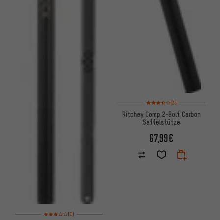
Bewertungen: 3,5 von 5 basi
(3)
Ritchey Comp 2-Bolt Carbon
Sattelstütze
67,99€
Bewertungen: 3 von 5 basierend auf 1 Bewertungen
(1)