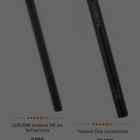
Bewertungen: 5 von 5 basierend auf 10 Bewertungen
(10)
Bewertungen: 5 von 5 basier
(44)
LEVELNINE Universal 500 mm
Sattelstütze
Thomson Elite Sattelstütze