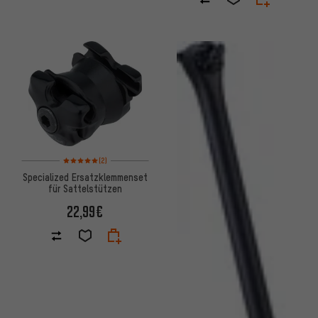
Bewertungen: 5 von 5 basierend auf 2 Bewertungen
(2)
Specialized Ersatzklemmenset
für Sattelstützen
22,99€