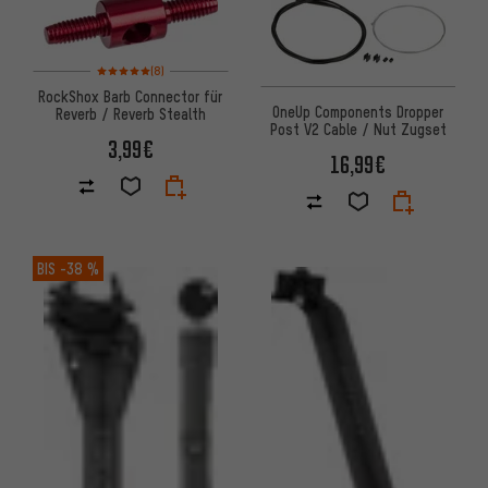
Bewertungen: 5 von 5 basierend auf 8 Bewertungen
(8)
RockShox Barb Connector für
OneUp Components Dropper
Reverb / Reverb Stealth
Post V2 Cable / Nut Zugset
3,99€
16,99€
BIS
-38 %