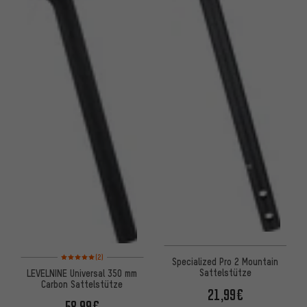
Bewertungen: 5 von 5 basierend auf 2 Bewertungen
(2)
Specialized Pro 2 Mountain
Sattelstütze
LEVELNINE Universal 350 mm
Carbon Sattelstütze
21,99€
58,99€