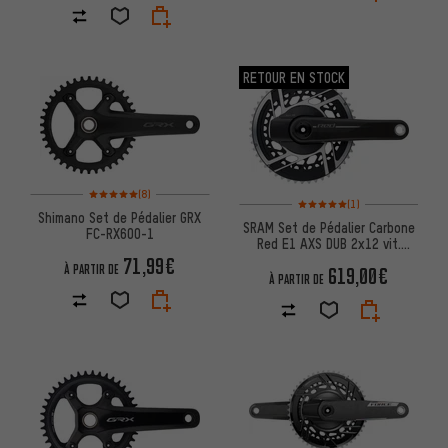
RETOUR EN STOCK
Note moyenne : 5 sur 5 d'après 8 avis
(8)
Note moyenne : 5 sur 5 d'après
(1)
Shimano Set de Pédalier GRX
SRAM Set de Pédalier Carbone
FC-RX600-1
Red E1 AXS DUB 2x12 vit.
Capteur de Puissance
71,99€
À PARTIR DE
619,00€
À PARTIR DE