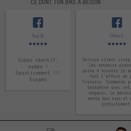
CE DONT TON BIKE A BESOIN
facebook
Guy B.
Chris C.
Note moyenne : 5 sur 5
Note moyenne : 
Super réactif,
Service client irrép
les vendeurs pren
sympa !
peine d'écouter la d
Sportivement !!!
font l'effort de 
Guyges
Français. Commande p
téléphone avec ret
magasin, le mécan
monté mes axes et 
gratuitement