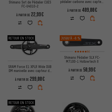
pédalier carbone avec capteur
Shimano Set de Pédalier CUES
de puissance 1x12-/13
FC-U4010-2
409,00€
À PARTIR DE
22,99€
À PARTIR DE
RETOUR EN STOCK
JUSQU’À
-6 %
Note moyenne : 5 sur 5 d'après
(4)
Shimano Pédalier SLX FC-
M7100-1 Hollowtech II
SRAM Force E1 XPLR Wide DUB
50,99€
DM manivelle avec capteur de
À PARTIR DE
puissance 1x13 vit
299,00€
À PARTIR DE
RETOUR EN STOCK