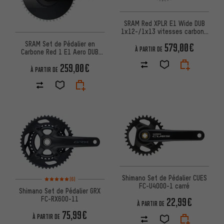
SRAM Red XPLR E1 Wide DUB
1x12-/1x13 vitesses carbone
Powermeter Pédalier
SRAM Set de Pédalier en
579,00€
À PARTIR DE
Carbone Red 1 E1 Aero DUB
1x12 vitesses
259,00€
À PARTIR DE
Note moyenne : 5 sur 5 d'après 6 avis
Shimano Set de Pédalier CUES
(6)
FC-U4000-1 carré
Shimano Set de Pédalier GRX
FC-RX600-11
22,99€
À PARTIR DE
75,99€
À PARTIR DE