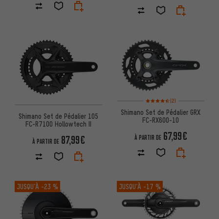
Note moyenne : 4,5 sur 5 d'apr
(2)
Shimano Set de Pédalier GRX
Shimano Set de Pédalier 105
FC-RX600-10
FC-R7100 Hollowtech II
67,99€
87,99€
À PARTIR DE
À PARTIR DE
JUSQU’À
-23 %
JUSQU’À
-17 %