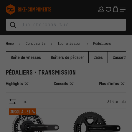
Aller à la navigation principale
Aller à la navigation des catégories
Aller au contenu
Aller aux marques et à la newsletter
Aller au pied de page
bike-components.de Page d'accueil
Home
Composants
Transmission
Pédaliers
Boîte de vitesses
Boîtiers de pédalier
Cales
Cassettes
PÉDALIERS • TRANSMISSION
Highlights
Conseils
Plus d'infos
filtre
313 article
ARTICLES
JUSQU’À
-31 %