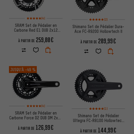
Note moyenne : 5 sur 5 d'après 4 avis
Note moyenne : 5 sur 5 d'après
(4)
(2)
SRAM Set de Pédalier en
Shimano Set de Pédalier Dura-
Carbone Red E1 DUB 2x12
Ace FC-R9200 Hollowtech II
vitesses
259,00€
209,99€
À PARTIR DE
À PARTIR DE
JUSQU’À
-49 %
Note moyenne : 5 sur 5 d'après 4 avis
(4)
Note moyenne : 5 sur 5 d'après
(1)
SRAM Set de Pédalier en
Shimano Set de Pédalier
Carbone Force D2 DUB DM 2x12
Ultegra FC-R8100 Hollowtech
vitesses
II
126,99€
À PARTIR DE
144,99€
À PARTIR DE