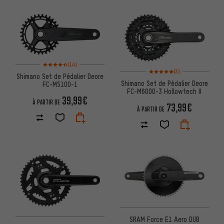
Note moyenne : 4,5 sur 5 d'après 14 avis
(14)
Note moyenne : 5 sur 5 d'après
(3)
Shimano Set de Pédalier Deore
Shimano Set de Pédalier Deore
FC-M5100-1
FC-M6000-3 Hollowtech II
39,99€
À PARTIR DE
73,99€
À PARTIR DE
SRAM Force E1 Aero DUB