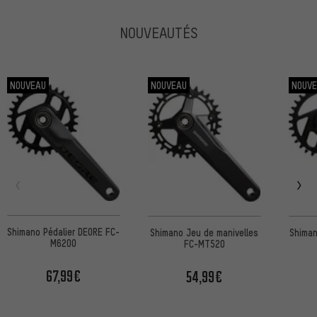
NOUVEAUTÉS
NOUVEAU
NOUVEAU
NOUV
Shimano Pédalier DEORE FC-
Shimano Jeu de manivelles
Shiman
M6200
FC-MT520
67,99€
54,99€