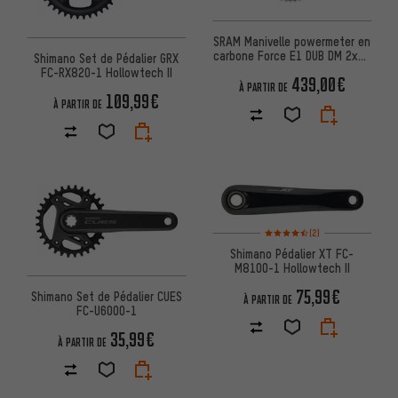
SRAM Manivelle powermeter en
carbone Force E1 DUB DM 2x12
Shimano Set de Pédalier GRX
vitesses
FC-RX820-1 Hollowtech II
439,00€
À PARTIR DE
109,99€
À PARTIR DE
Note moyenne : 4,5 sur 5 d'apr
(2)
Shimano Pédalier XT FC-
M8100-1 Hollowtech II
75,99€
Shimano Set de Pédalier CUES
À PARTIR DE
FC-U6000-1
35,99€
À PARTIR DE