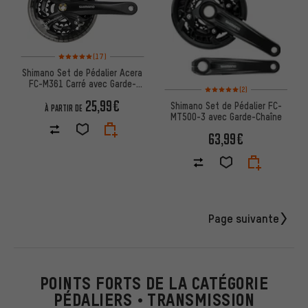
Note moyenne : 5 sur 5 d'après 17 avis
(17)
Shimano Set de Pédalier Acera
FC-M361 Carré avec Garde-
Note moyenne : 5 sur 5 d'après
(2)
Chaîne
25,99€
Shimano Set de Pédalier FC-
À PARTIR DE
MT500-3 avec Garde-Chaîne
63,99€
Page suivante
POINTS FORTS DE LA CATÉGORIE
PÉDALIERS • TRANSMISSION