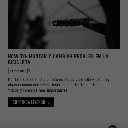
HOW TO: MONTAR Y CAMBIAR PEDALES EN LA
BICICLETA
En el taller
Kai
Montar pedales en la bicicleta es rápido y sencillo – pero hay
algunas cosas que debes tener en cuenta. Te mostramos los
trucos y consejos más importantes.
Continúa leyendo
Continúa leyendo
Omitir opciones de contacto