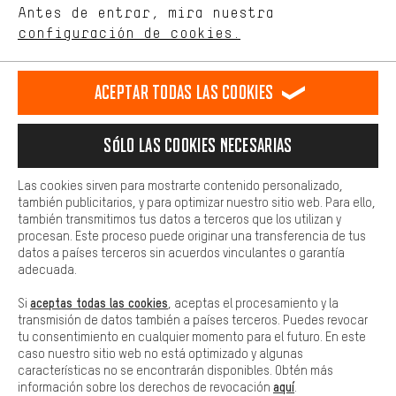
de nuestro sitio web y nuestra oferta de la tienda con tu
Antes de entrar, mira nuestra
comportamiento de compra.
configuración de cookies.
Llamada Programada
Más confort
Formulario de contacto
Haga que su experiencia de compra sea más cómoda. Con las
Aceptar todas las cookies
cookies de comodidad, creamos enlaces a plataformas de redes
sociales. Esto nos permite proporcionarle más contenido e
Nuestra política de privacidad
información útiles. Además, tiene la opción de utilizar servicios
Idioma"
Sólo las cookies necesarias
adicionales que le ayudarán a encontrar los productos adecuados.
Por ejemplo, ofrecemos una función de chat para responder a las
ES
EN
DE
FR
preguntas de forma rápida y sencilla.
español
english
Deutsch
français
Las cookies sirven para mostrarte contenido personalizado,
también publicitarios, y para optimizar nuestro sitio web. Para ello,
Básica
también transmitimos tus datos a terceros que los utilizan y
Las cookies básicas aseguran que puedas usar nuestro sitio web.
procesan. Este proceso puede originar una transferencia de tus
RESCINDIR EL CONTRATO
Comunidad de Aquisgrán
Programa de afiliados
datos a países terceros sin acuerdos vinculantes o garantía
adecuada.
Aviso Legal
Protección de datos
Condiciones Generales
aceptas todas las cookies
Si
, aceptas el procesamiento y la
Plataforma de reportes
Reciclaje de baterias
transmisión de datos también a países terceros. Puedes revocar
tu consentimiento en cualquier momento para el futuro. En este
Configuración de las cookies
Ajusta el contraste
caso nuestro sitio web no está optimizado y algunas
características no se encontrarán disponibles. Obtén más
Todos los precios indicados son en euros e sin MwSt, más
aquí
información sobre los derechos de revocación
.
gastos de envío
Estados Unidos
a
.