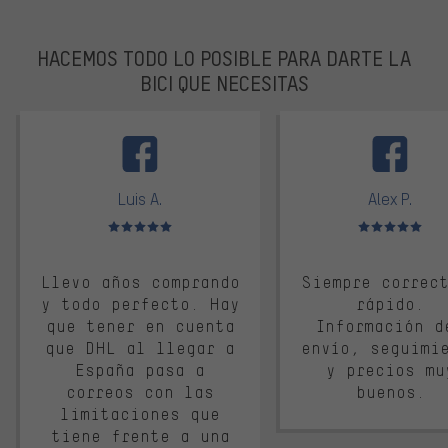
HACEMOS TODO LO POSIBLE PARA DARTE LA
BICI QUE NECESITAS
facebook
Luis A.
Alex P.
Valoración media: 5 de 5
Valoración media: 
Llevo años comprando
Siempre correc
y todo perfecto. Hay
rápido.
que tener en cuenta
Información d
que DHL al llegar a
envío, seguimi
España pasa a
y precios mu
correos con las
buenos.
limitaciones que
tiene frente a una