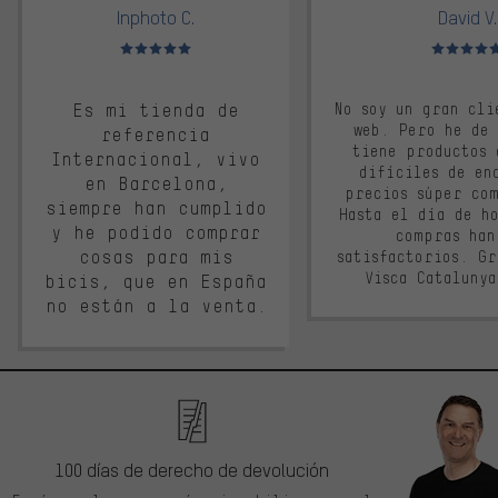
Inphoto C.
David V.
Valoración media: 5 de 5
Valoración m
Es mi tienda de
No soy un gran cli
web. Pero he de
referencia
tiene productos 
Internacional, vivo
difíciles de en
en Barcelona,
precios súper co
siempre han cumplido
Hasta el día de ho
y he podido comprar
compras han
cosas para mis
satisfactorios. G
Visca Cataluny
bicis, que en España
no están a la venta.
100 días de derecho de devolución