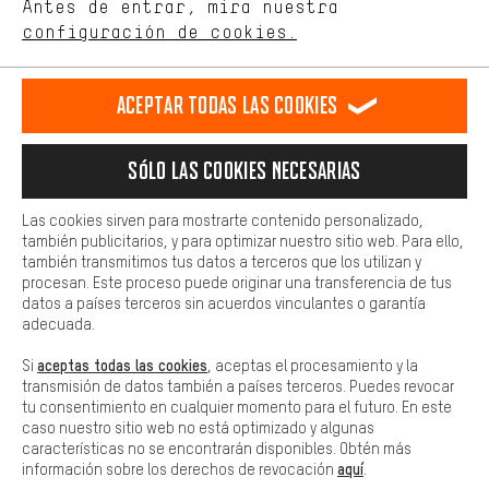
de nuestro sitio web y nuestra oferta de la tienda con tu
Antes de entrar, mira nuestra
ES
EN
DE
FR
comportamiento de compra.
español
english
Deutsch
français
configuración de cookies.
Más confort
Haga que su experiencia de compra sea más cómoda. Con las
RESCINDIR EL CONTRATO
Comunidad de Aquisgrán
Programa de afiliados
Aceptar todas las cookies
cookies de comodidad, creamos enlaces a plataformas de redes
sociales. Esto nos permite proporcionarle más contenido e
Aviso Legal
Protección de datos
Condiciones Generales
información útiles. Además, tiene la opción de utilizar servicios
Sólo las cookies necesarias
adicionales que le ayudarán a encontrar los productos adecuados.
Plataforma de reportes
Reciclaje de baterias
Por ejemplo, ofrecemos una función de chat para responder a las
preguntas de forma rápida y sencilla.
Configuración de las cookies
Ajusta el contraste
Las cookies sirven para mostrarte contenido personalizado,
también publicitarios, y para optimizar nuestro sitio web. Para ello,
Básica
Todos los precios indicados son en euros e sin MwSt, más
también transmitimos tus datos a terceros que los utilizan y
Las cookies básicas aseguran que puedas usar nuestro sitio web.
procesan. Este proceso puede originar una transferencia de tus
gastos de envío
Estados Unidos
a
.
datos a países terceros sin acuerdos vinculantes o garantía
adecuada.
aceptas todas las cookies
Si
, aceptas el procesamiento y la
transmisión de datos también a países terceros. Puedes revocar
tu consentimiento en cualquier momento para el futuro. En este
caso nuestro sitio web no está optimizado y algunas
características no se encontrarán disponibles. Obtén más
aquí
información sobre los derechos de revocación
.