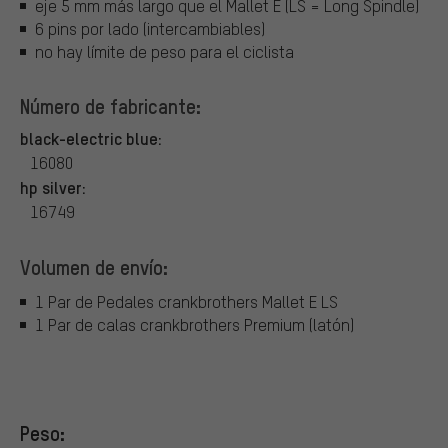
eje 5 mm más largo que el Mallet E (LS = Long Spindle)
6 pins por lado (intercambiables)
no hay límite de peso para el ciclista
Número de fabricante:
black-electric blue:
16080
hp silver:
16749
Volumen de envío:
1 Par de Pedales crankbrothers Mallet E LS
1 Par de calas crankbrothers Premium (latón)
Peso: