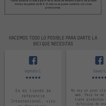
*Válido durante 30 días a partir de la fecha de emisión a partir de un valor
mínimo de pedido de 60 €. El vale no se puede combinar con otras
promociones.
HACEMOS TODO LO POSIBLE PARA DARTE LA
BICI QUE NECESITAS
facebook
Inphoto C.
David V.
Valoración media: 5 de 5
Valoración m
Es mi tienda de
No soy un gran cli
web. Pero he de
referencia
tiene productos 
Internacional, vivo
difíciles de en