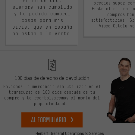
en Barcelona,
precios súper co
siempre han cumplido
Hasta el día de ho
y he podido comprar
compras han
cosas para mis
satisfactorios. G
Visca Cataluny
bicis, que en España
no están a la venta.
100 días de derecho de devolución
Envíanos la mercancía sin utilizar en el
transcurso de 100 días después de tu
compra y te reembolsaremos el monto del
pago efectuado.
Al formulario
Herbert,
General Operations & Services