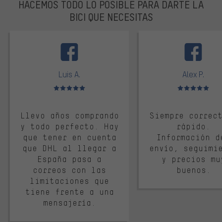
HACEMOS TODO LO POSIBLE PARA DARTE LA
BICI QUE NECESITAS
facebook
Luis A.
Alex P.
Valoración media: 5 de 5
Valoración media: 
Llevo años comprando
Siempre correc
y todo perfecto. Hay
rápido.
que tener en cuenta
Información d
que DHL al llegar a
envío, seguimi
España pasa a
y precios mu
correos con las
buenos.
limitaciones que
tiene frente a una
mensajería.