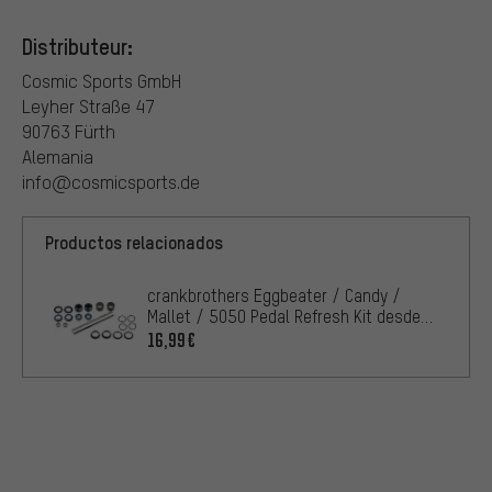
Distributeur:
Cosmic Sports GmbH
Leyher Straße 47
90763 Fürth
Alemania
info@cosmicsports.de
Productos relacionados
crankbrothers Eggbeater / Candy /
Mallet / 5050 Pedal Refresh Kit desde
2010
16,99€