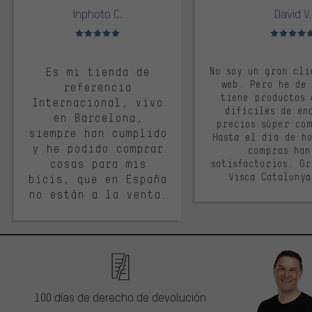
Inphoto C.
David V.
Valoración media: 5 de 5
Valoración m
Es mi tienda de
No soy un gran cli
web. Pero he de
referencia
tiene productos 
Internacional, vivo
difíciles de en
en Barcelona,
precios súper co
siempre han cumplido
Hasta el día de ho
y he podido comprar
compras han
cosas para mis
satisfactorios. G
Visca Cataluny
bicis, que en España
no están a la venta.
100 días de derecho de devolución