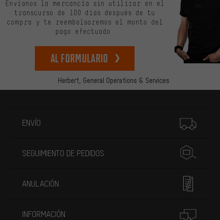
Envíanos la mercancía sin utilizar en el
transcurso de 100 días después de tu
compra y te reembolsaremos el monto del
pago efectuado.
Al formulario
Herbert,
General Operations & Services
Más información
ENVÍO
SEGUIMIENTO DE PEDIDOS
ANULACIÓN
INFORMACIÓN