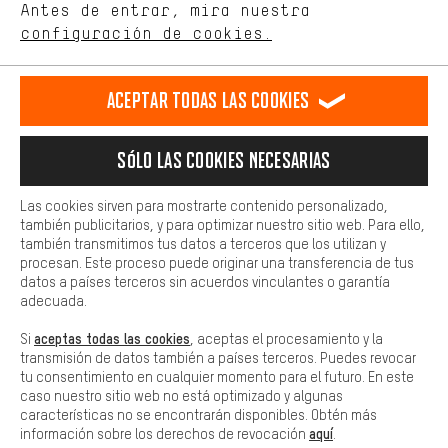
de nuestro sitio web y nuestra oferta de la tienda con tu
Antes de entrar, mira nuestra
ES
EN
DE
FR
comportamiento de compra.
español
english
Deutsch
français
configuración de cookies.
Más confort
Haga que su experiencia de compra sea más cómoda. Con las
RESCINDIR EL CONTRATO
Comunidad de Aquisgrán
Programa de afiliados
Aceptar todas las cookies
cookies de comodidad, creamos enlaces a plataformas de redes
sociales. Esto nos permite proporcionarle más contenido e
Aviso Legal
Protección de datos
Condiciones Generales
información útiles. Además, tiene la opción de utilizar servicios
Sólo las cookies necesarias
adicionales que le ayudarán a encontrar los productos adecuados.
Plataforma de reportes
Reciclaje de baterias
Por ejemplo, ofrecemos una función de chat para responder a las
preguntas de forma rápida y sencilla.
Configuración de las cookies
Ajusta el contraste
Las cookies sirven para mostrarte contenido personalizado,
también publicitarios, y para optimizar nuestro sitio web. Para ello,
Básica
Todos los precios indicados son en euros e sin MwSt, más
también transmitimos tus datos a terceros que los utilizan y
Las cookies básicas aseguran que puedas usar nuestro sitio web.
procesan. Este proceso puede originar una transferencia de tus
gastos de envío
Estados Unidos
a
.
datos a países terceros sin acuerdos vinculantes o garantía
adecuada.
aceptas todas las cookies
Si
, aceptas el procesamiento y la
transmisión de datos también a países terceros. Puedes revocar
tu consentimiento en cualquier momento para el futuro. En este
caso nuestro sitio web no está optimizado y algunas
características no se encontrarán disponibles. Obtén más
aquí
información sobre los derechos de revocación
.