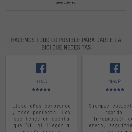
promociones.
HACEMOS TODO LO POSIBLE PARA DARTE LA
BICI QUE NECESITAS
facebook
Luis A.
Alex P.
Valoración media: 5 de 5
Valoración media: 
Llevo años comprando
Siempre correc
y todo perfecto. Hay
rápido.
que tener en cuenta
Información d
que DHL al llegar a
envío, seguimi
España pasa a
y precios mu