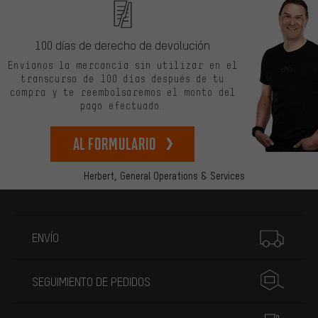
100 días de derecho de devolución
Envíanos la mercancía sin utilizar en el
transcurso de 100 días después de tu
compra y te reembolsaremos el monto del
pago efectuado.
Al formulario
Herbert,
General Operations & Services
Más información
ENVÍO
SEGUIMIENTO DE PEDIDOS