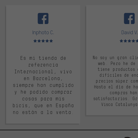
facebook
Inphoto C.
David V.
Valoración media: 5 de 5
Valoración m
Es mi tienda de
No soy un gran cli
web. Pero he de
referencia
tiene productos 
Internacional, vivo
difíciles de en
en Barcelona,
precios súper co
siempre han cumplido
Hasta el día de ho
y he podido comprar
compras han
cosas para mis
satisfactorios. G
Visca Cataluny
bicis, que en España
no están a la venta.