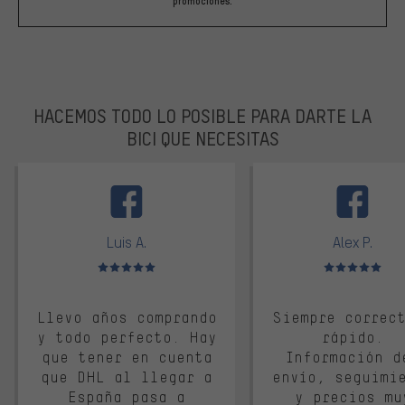
promociones.
HACEMOS TODO LO POSIBLE PARA DARTE LA
BICI QUE NECESITAS
facebook
Luis A.
Alex P.
Valoración media: 5 de 5
Valoración media: 
Llevo años comprando
Siempre correc
y todo perfecto. Hay
rápido.
que tener en cuenta
Información d
que DHL al llegar a
envío, seguimi
España pasa a
y precios mu