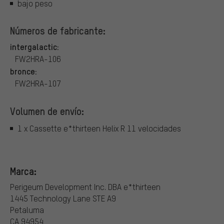
bajo peso
Números de fabricante:
intergalactic:
FW2HRA-106
bronce:
FW2HRA-107
Volumen de envío:
1 x Cassette e*thirteen Helix R 11 velocidades
Marca:
Perigeum Development Inc. DBA e*thirteen
1445 Technology Lane STE A9
Petaluma
CA 94954