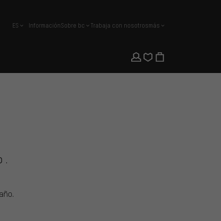
ES
Información
Sobre bc
Trabaja con nosotros
más
español
o.
año.