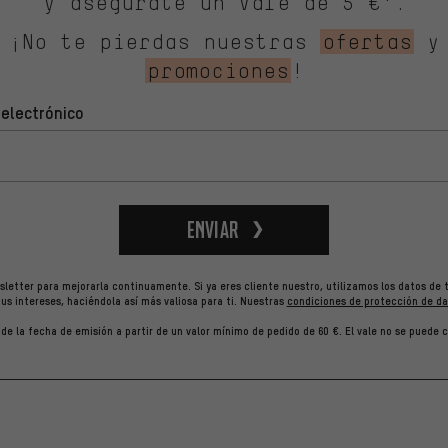
y asegúrate un vale de 5 €*.
¡No te pierdas nuestras
ofertas
y
promociones
!
 electrónico
Enviar
letter para mejorarla continuamente. Si ya eres cliente nuestro, utilizamos los datos de 
us intereses, haciéndola así más valiosa para ti.
Nuestras
condiciones de protección de da
r de la fecha de emisión a partir de un valor mínimo de pedido de 60 €. El vale no se puede