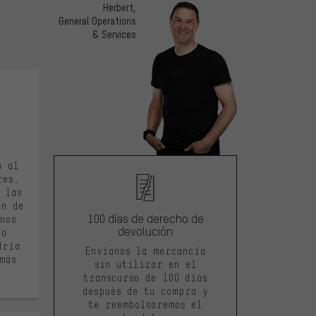
Herbert,
General Operations
& Services
e 5
n al
res,
 las
en de
100 días de derecho de
nos.
devolución
ío
dría
Envíanos la mercancía
más
sin utilizar en el
transcurso de 100 días
después de tu compra y
te reembolsaremos el