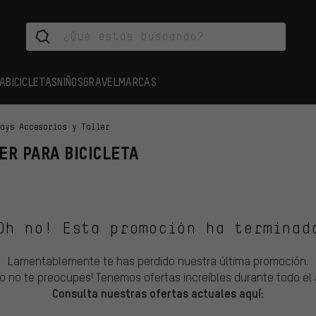
A
BICICLETAS
NIÑOS
GRAVEL
MARCAS
Days Accesorios y Taller
ER PARA BICICLETA
Oh no! Esta promoción ha terminad
Lamentablemente te has perdido nuestra última promoción.
ro no te preocupes! Tenemos ofertas increíbles durante todo el 
Consulta nuestras ofertas actuales aquí: