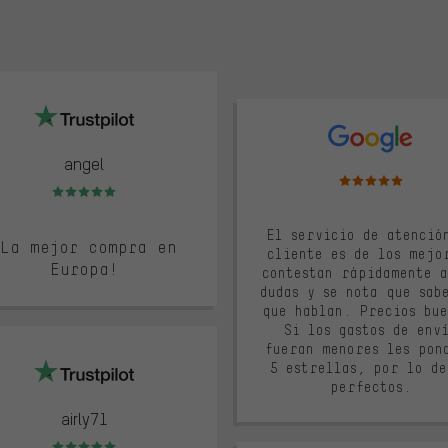
lot
google
angel
Valoración media: 5 d
Valoración media: 5 de 5
El servicio de atenció
¡La mejor compra en
cliente es de los mejo
Europa!
contestan rápidamente a
dudas y se nota que sab
que hablan. Precios bue
Si los gastos de env
fueran menores les pon
5 estrellas, por lo de
perfectos.
airly71
Valoración media: 5 de 5