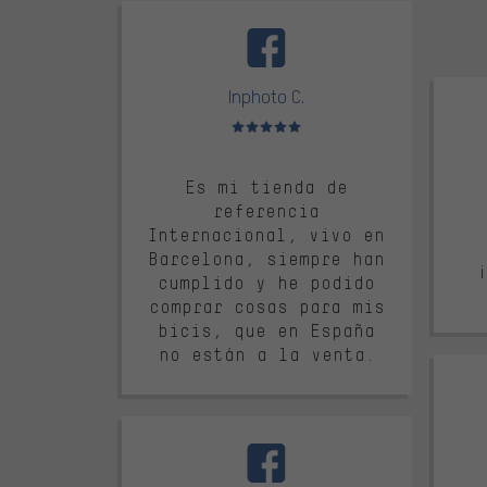
facebook
trustpi
Inphoto C.
Valoración media: 5 de 5
Es mi tienda de
referencia
Internacional, vivo en
Barcelona, siempre han
cumplido y he podido
comprar cosas para mis
bicis, que en España
no están a la venta.