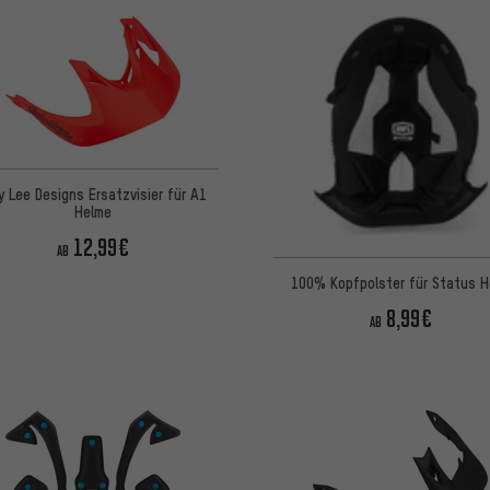
y Lee Designs Ersatzvisier für A1
Helme
12,99€
AB
100% Kopfpolster für Status H
8,99€
AB