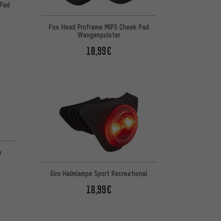
 Pad
Fox Head Proframe MIPS Cheek Pad
Wangenpolster
10,99€
 basierend auf 1 Bewertungen
e
Giro Helmlampe Sport Recreational
18,99€