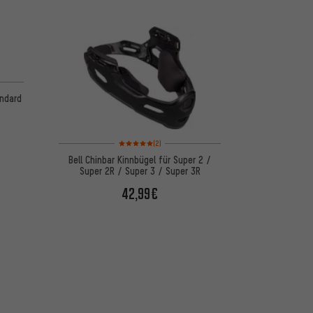
andard
Bewertungen: 5 von 5 basierend auf 2 Bewertungen
(2)
Bell Chinbar Kinnbügel für Super 2 /
Super 2R / Super 3 / Super 3R
42,99€