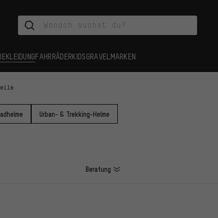
BEKLEIDUNG
FAHRRÄDER
KIDS
GRAVEL
MARKEN
teile
radhelme
Urban- & Trekking-Helme
Beratung
L