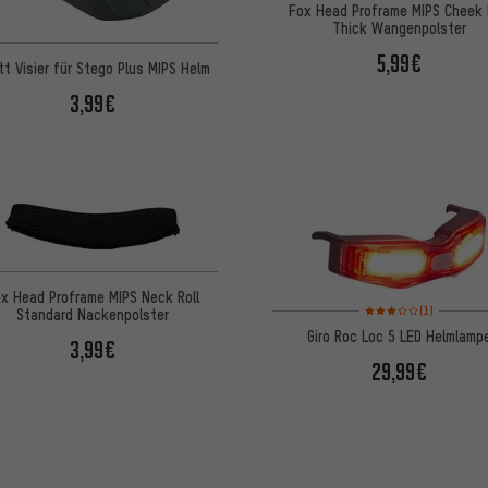
Fox Head Proframe MIPS Cheek
Thick Wangenpolster
5,99€
tt Visier für Stego Plus MIPS Helm
3,99€
x Head Proframe MIPS Neck Roll
Bewertungen: 3 von 5
(1)
Standard Nackenpolster
Giro Roc Loc 5 LED Helmlamp
3,99€
29,99€