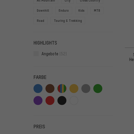
All Mountain
City
Cross Country
Downhill
Enduro
Kids
MTB
Road
Touring & Trekking
HIGHLIGHTS
Angebote
(52)
He
FARBE
PREIS