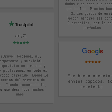
dudas y se nota que sab
que hablan. Precios bue
Si los gastos de env
fueran menores les pon
5 estrellas, por lo de
perfectos.
airly71
Valoración media: 5 de 5
¡Bravo! Personal muy
Valoración media: 5 d
ompetente y servicial.
ompetitivo en precios y
y profesional en todo el
vicio ofrecido. Buena la
Muy buena atenció
lección del servicio de
envíos rápidos, t
L. Tienda recomendable,
excelente.
la uso dese hace muchos
años.