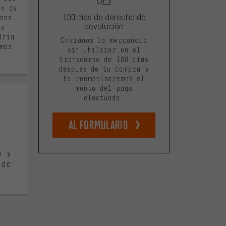
en de
100 días de derecho de
nos.
devolución
ío
dría
Envíanos la mercancía
más
sin utilizar en el
transcurso de 100 días
después de tu compra y
te reembolsaremos el
monto del pago
efectuado.
Al formulario
e 5
n y
odo