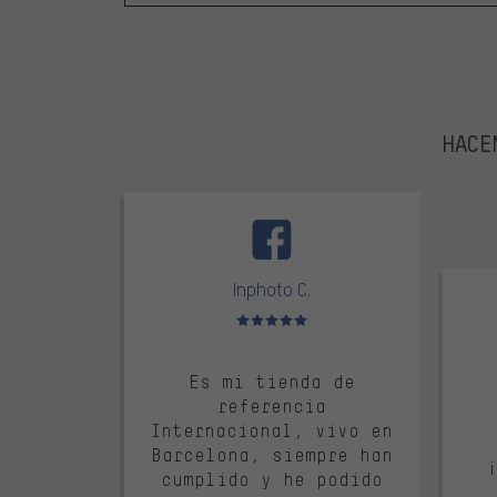
HACEM
facebook
trustpi
Inphoto C.
Valoración media: 5 de 5
Es mi tienda de
referencia
Internacional, vivo en
Barcelona, siempre han
cumplido y he podido