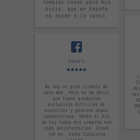
comprar cosas para mis
bicis, que en España
no están a la venta.
David V.
Valoración media: 5 de 5
c
C
No soy un gran cliente de
mu
esta web. Pero he de decir
ser
que tiene productos
e
exclusivos difíciles de
DH
encontrar y precios súper
competitivos. Hasta el día
de hoy todas mis compras han
sido satisfactorios. Great
job bc. Visca Catalunya
Lliure.