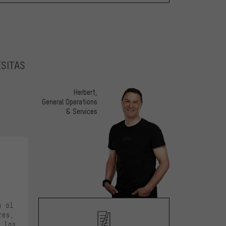
ESITAS
Herbert,
General Operations
& Services
e 5
n al
res,
 las