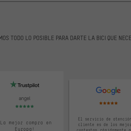
OS TODO LO POSIBLE PARA DARTE LA BICI QUE NEC
lot
google
angel
Valoración media: 5 d
Valoración media: 5 de 5
El servicio de atenció
¡La mejor compra en
cliente es de los mejo
Europa!
contestan rápidamente a