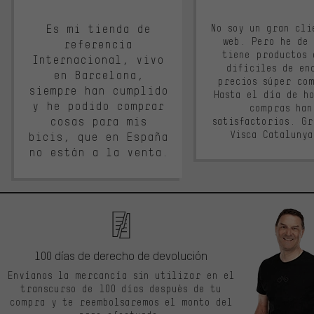
Es mi tienda de
No soy un gran cli
web. Pero he de
referencia
tiene productos 
Internacional, vivo
difíciles de en
en Barcelona,
precios súper co
siempre han cumplido
Hasta el día de ho
y he podido comprar
compras han
cosas para mis
satisfactorios. G
Visca Cataluny
bicis, que en España
no están a la venta.
100 días de derecho de devolución
Envíanos la mercancía sin utilizar en el
transcurso de 100 días después de tu
compra y te reembolsaremos el monto del