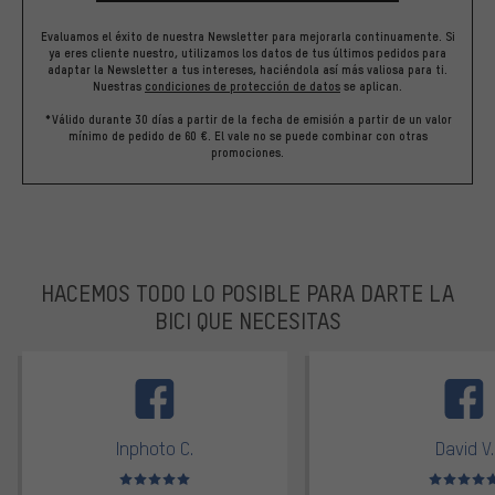
Evaluamos el éxito de nuestra Newsletter para mejorarla continuamente. Si
ya eres cliente nuestro, utilizamos los datos de tus últimos pedidos para
adaptar la Newsletter a tus intereses, haciéndola así más valiosa para ti.
Nuestras
condiciones de protección de datos
se aplican.
*Válido durante 30 días a partir de la fecha de emisión a partir de un valor
mínimo de pedido de 60 €. El vale no se puede combinar con otras
promociones.
HACEMOS TODO LO POSIBLE PARA DARTE LA
BICI QUE NECESITAS
facebook
Inphoto C.
David V.
Valoración media: 5 de 5
Valoración m