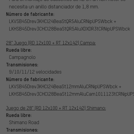
necesita un anillo distanciador de 1,8 mm.
Número de fabricante:
LKVSB45Drev3KHCl24BeaStQR5AluCRNipUPSWbck +
LKHSB45Drev3CHCl28BeaStQR5AluXDXDR3tCRNipUPSWbck
28" Juego (RD 12x100 + RT 12x142) Campa:
Rueda libre:
Campagnolo
Transmisiones:
9/10/11/12 velocidades
Número de fabricante:
LKVSB45Drev3KHCl24BeaSt12mmAluCRNipUPSWbck +
LKHSB45Drev3CHCl28BeaSt12mmAluCam1011123tCRNipU
Juego de 28" (RD 12x100 + RT 12x142) Shimano:
Rueda libre:
Shimano Road
Transmisiones: