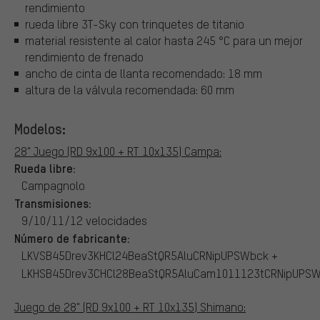
rendimiento
rueda libre 3T-Sky con trinquetes de titanio
material resistente al calor hasta 245 °C para un mejor
rendimiento de frenado
ancho de cinta de llanta recomendado: 18 mm
altura de la válvula recomendada: 60 mm
Modelos:
28" Juego (RD 9x100 + RT 10x135) Campa:
Rueda libre:
Campagnolo
Transmisiones:
9/10/11/12 velocidades
Número de fabricante:
LKVSB45Drev3KHCl24BeaStQR5AluCRNipUPSWbck +
LKHSB45Drev3CHCl28BeaStQR5AluCam1011123tCRNipUPS
Juego de 28" (RD 9x100 + RT 10x135) Shimano: