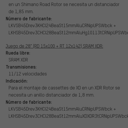
en un Shimano Road Rotor se necesita un distanciador
de 1,85 mm.
Número de fabricante:
LKVSB45Drev3KHCl24BeaSt15mmAluCRNipUPSWbck +
LKHSB45Drev3CHCl28BeaSt12mmAluHg10113tCRNipUPSWb
Juego de 28" (RD 15x100 + RT 12x142) SRAM XDR:
Rueda libre:
SRAM XDR
Transmisiones:
11/12 velocidades
Indicación:
Para el montaje de cassettes de XD en un XDR Rotor se
necesita un anillo distanciador de 1,8 mm.
Número de fabricante:
LKVSB45Drev3KHCl24BeaSt15mmAluCRNipUPSWbck +
LKHSB45Drev3CHCl28BeaSt12mmAluXDXDR3tCRNipUPSWbc