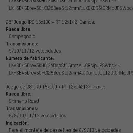
LKVSB45Drev3KHCl24BeaSt12mmAluCRNipUPSWbck +
LKHSB45Drev3CHCl28BeaSt12mmAluXDXDR3tCRNipUPSWbc
28" Juego (RD 15x100 + RT 12x142) Campa:
Rueda libre:
Campagnolo
Transmisiones:
9/10/11/12 velocidades
Número de fabricante:
LKVSB45Drev3KHCl24BeaSt15mmAluCRNipUPSWbck +
LKHSB45Drev3CHCl28BeaSt12mmAluCam1011123tCRNipU
Juego de 28" (RD 15x100 + RT 12x142) Shimano:
Rueda libre:
Shimano Road
Transmisiones:
8/9/10/11/12 velocidades
Indicación:
Para el montaje de cassettes de 8/9/10 velocidades