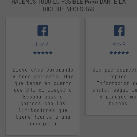
HACEMOS TODO LO POSIBLE PARA DARTE LA
BICI QUE NECESITAS
facebook
Luis A.
Alex P.
Valoración media: 5 de 5
Valoración media: 
Llevo años comprando
Siempre correc
y todo perfecto. Hay
rápido.
que tener en cuenta
Información d
que DHL al llegar a
envío, seguimi
España pasa a
y precios mu
correos con las
buenos.
limitaciones que
tiene frente a una
mensajería.