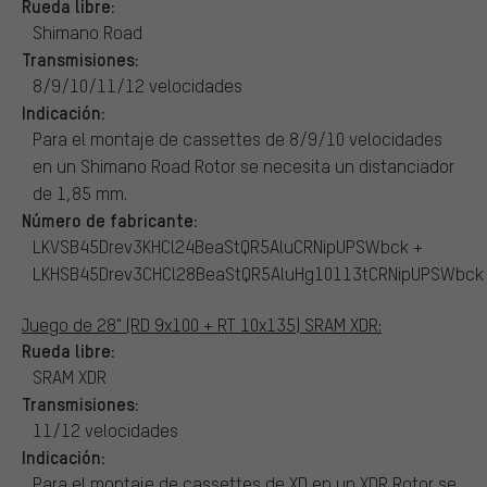
Rueda libre:
Shimano Road
Transmisiones:
8/9/10/11/12 velocidades
Indicación:
Para el montaje de cassettes de 8/9/10 velocidades
en un Shimano Road Rotor se necesita un distanciador
de 1,85 mm.
Número de fabricante:
LKVSB45Drev3KHCl24BeaStQR5AluCRNipUPSWbck +
LKHSB45Drev3CHCl28BeaStQR5AluHg10113tCRNipUPSWbck
Juego de 28" (RD 9x100 + RT 10x135) SRAM XDR:
Rueda libre:
SRAM XDR
Transmisiones:
11/12 velocidades
Indicación:
Para el montaje de cassettes de XD en un XDR Rotor se