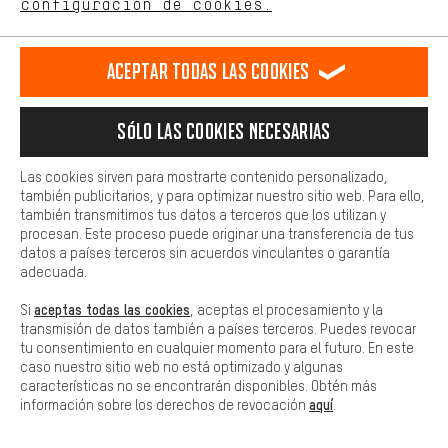
configuración de cookies.
Más confort
Haga que su experiencia de compra sea más cómoda. Con las
Aceptar todas las cookies
cookies de comodidad, creamos enlaces a plataformas de redes
sociales. Esto nos permite proporcionarle más contenido e
información útiles. Además, tiene la opción de utilizar servicios
Sólo las cookies necesarias
adicionales que le ayudarán a encontrar los productos adecuados.
Por ejemplo, ofrecemos una función de chat para responder a las
preguntas de forma rápida y sencilla.
Las cookies sirven para mostrarte contenido personalizado,
también publicitarios, y para optimizar nuestro sitio web. Para ello,
Básica
también transmitimos tus datos a terceros que los utilizan y
Las cookies básicas aseguran que puedas usar nuestro sitio web.
procesan. Este proceso puede originar una transferencia de tus
datos a países terceros sin acuerdos vinculantes o garantía
adecuada.
aceptas todas las cookies
Si
, aceptas el procesamiento y la
transmisión de datos también a países terceros. Puedes revocar
tu consentimiento en cualquier momento para el futuro. En este
caso nuestro sitio web no está optimizado y algunas
características no se encontrarán disponibles. Obtén más
aquí
información sobre los derechos de revocación
.