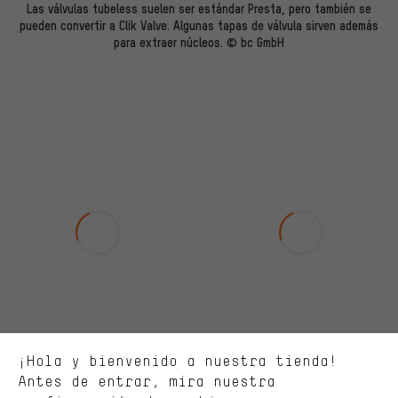
Las válvulas tubeless suelen ser estándar Presta, pero también se
pueden convertir a Clik Valve. Algunas tapas de válvula sirven además
para extraer núcleos. © bc GmbH
Ofertas adecuadas
En lugar de publicidad al azar, obtendrás ofertas adecuadas para
ti. Las cookies de marketing nos ayudan a identificar tus
intereses con nuestros socios publicitarios y a mostrarte ofertas
y consejos relevantes.
Mejor rendimiento
Estamos interesados en lo que buscas y necesitas en nuestra
¡Hola y bienvenido a nuestra tienda!
tienda. Con las cookies de rendimiento, puedes influir en la mejora
de nuestro sitio web y nuestra oferta de la tienda con tu
Antes de entrar, mira nuestra
comportamiento de compra.