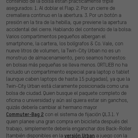
contenido de la bolsa están prácticamente triple
asegurados: 1. Al doblar el Flap. 2. Por un cierre de
cremallera continuo en la abertura. 3. Por un botón a
presión en la tira de la hebilla, que previene la apertura
accidental del cierre. Hablando del contenido de la bolsa:
Varios compartimentos pequeños albergan el
smartphone, la cartera, los bolígrafos & Co. Vale, con
nueve litros de volumen, la Twin-City Urban no es un
monstruo de almacenamiento, pero seamos honestos:
en bolsas más pequeñas se lleva menos. ORTLIEB no ha
incluido un compartimento especial para laptop o tablet
(aunque caben laptops de hasta 15 pulgadas), ya que la
Twin-City Urban está claramente posicionada como una
bolsa de ciudad. Quien busque el paquete completo de
oficina o universidad y aún así quiera estar sin ganchos,
quizás debería cambiar al hermano mayor
Commuter-Bag 2
con el sistema de fijación QL3.1. Y
quien planee una gran compra en bicicleta después del
trabajo, simplemente debería enganchar dos Back-Roller
versión Urban
(también disponibles en la
a juego con la