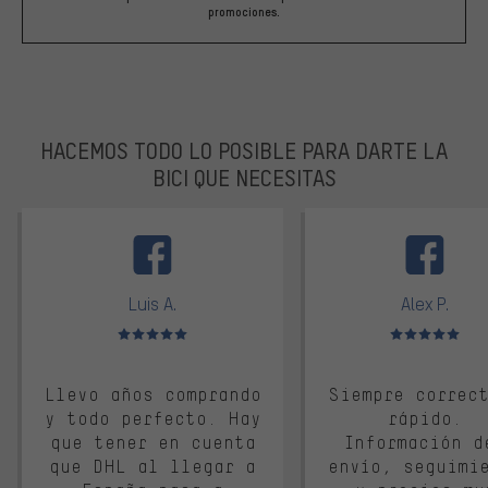
promociones.
HACEMOS TODO LO POSIBLE PARA DARTE LA
BICI QUE NECESITAS
facebook
Luis A.
Alex P.
Valoración media: 5 de 5
Valoración media: 
Llevo años comprando
Siempre correc
y todo perfecto. Hay
rápido.
que tener en cuenta
Información d
que DHL al llegar a
envío, seguimi