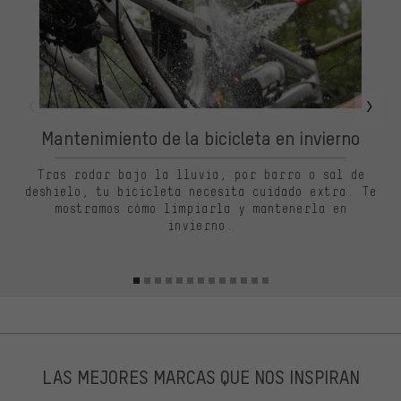
Mantenimiento de la bicicleta en invierno
G
Tras rodar bajo la lluvia, por barro o sal de
deshielo, tu bicicleta necesita cuidado extra. Te
u
mostramos cómo limpiarla y mantenerla en
invierno.
LAS MEJORES MARCAS QUE NOS INSPIRAN