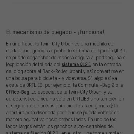
El mecanismo de plegado - ¡funciona!
En una frase, la Twin-City Urban es una mochila de
ciudad que, gracias al probado sistema de fijación QL2.1,
se puede enganchar de manera segura al portaequipaje
sistema QL2.1
(explicación detallada del
en la entrada
del blog sobre el Back-Roller Urban) y así convertirse en
una bolsa para bicicleta - y viceversa. Sí, algo así ya
existe de ORTLIEB, por ejemplo, la Commuter-Bag 2 o la
Office-Bag
. Lo especial de la Twin-City Urban (y su
característica única no solo en ORTLIEB sino también en
el segmento de bolsas para bicicletas en general): la
apertura está diseñada para que se pueda voltear de
manera equitativa hacia ambos lados. En uno de los
lados largos están los ganchos auto-cerrables del
sistema de fijación QL2.1, en el otro: una toma simple y